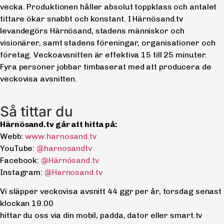
vecka. Produktionen håller absolut toppklass och antalet
tittare ökar snabbt och konstant. I Härnösand.tv
levandegörs Härnösand, stadens människor och
visionärer, samt stadens föreningar, organisationer och
företag. Veckoavsnitten är effektiva 15 till 25 minuter.
Fyra personer jobbar timbaserat med att producera de
veckovisa avsnitten.
Så tittar du
Härnösand.tv går att hitta på:
Webb:
www.harnosand.tv
YouTube:
@harnosandtv
Facebook:
@Härnösand.tv
Instagram:
@Harnosand.tv
Vi släpper veckovisa avsnitt 44 ggr per år, torsdag senast
klockan 19.00
hittar du oss via din mobil, padda, dator eller smart.tv