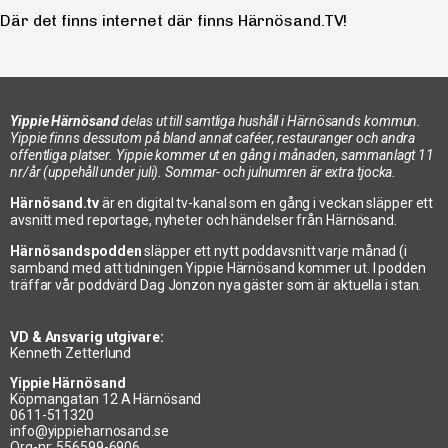
Där det finns internet där finns Härnösand.TV!
Yippie Härnösand
delas ut till samtliga hushåll i Härnösands kommun.
Yippie finns dessutom på bland annat caféer, restauranger och andra
offentliga platser. Yippie kommer ut en gång i månaden, sammanlagt 11
nr/år (uppehåll under juli). Sommar- och julnumren är extra tjocka.
Härnösand.tv
är en digital tv-kanal som en gång i veckan släpper ett
avsnitt med reportage, nyheter och händelser från Härnösand.
Härnösandspodden
släpper ett nytt poddavsnitt varje månad (i
samband med att tidningen Yippie Härnösand kommer ut. I podden
träffar vår poddvärd Dag Jonzon nya gäster som är aktuella i stan.
VD & Ansvarig utgivare:
Kenneth Zetterlund
Yippie Härnösand
Köpmangatan 12 A Härnösand
0611-511320
info@yippieharnosand.se
Org-nr: 556599-6906