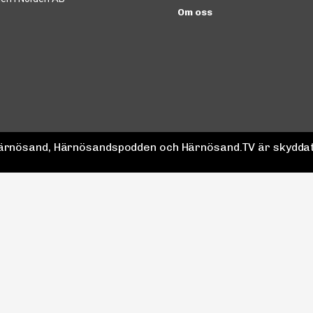
Om oss
 Härnösand, Härnösandspodden och Härnösand.TV är skyddat