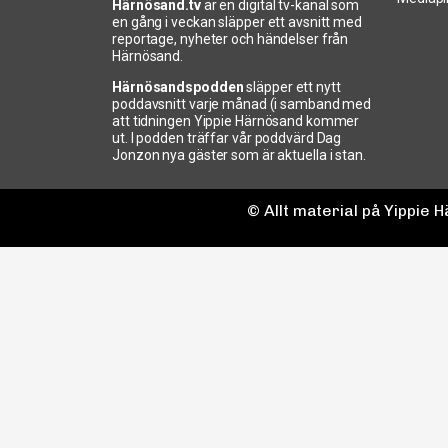
Härnösand.tv
är en digital tv-kanal som
en gång i veckan släpper ett avsnitt med
reportage, nyheter och händelser från
Härnösand.
Härnösandspodden
släpper ett nytt
poddavsnitt varje månad (i samband med
att tidningen Yippie Härnösand kommer
ut. I podden träffar vår poddvärd Dag
Jonzon nya gäster som är aktuella i stan.
© Allt material på Yippie