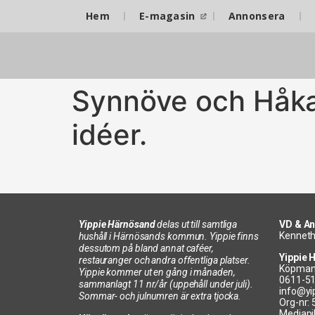
Hem
E-magasin
Annonsera
Synnöve och Håka
idéer.
Yippie Härnösand
delas ut till samtliga
VD & An
Kenneth
hushåll i Härnösands kommun. Yippie finns
dessutom på bland annat caféer,
Yippie 
restauranger och andra offentliga platser.
Köpman
Yippie kommer ut en gång i månaden,
0611-5
sammanlagt 11 nr/år (uppehåll under juli).
info@yi
Sommar- och julnumren är extra tjocka.
Org-nr:
Mediapi