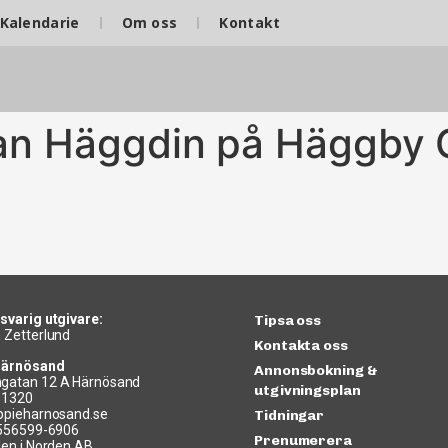
Kalendarie
Om oss
Kontakt
n Häggdin på Häggby G
svarig utgivare:
Tipsa oss
 Zetterlund
Kontakta oss
Härnösand
Annonsbokning &
gatan 12 A Härnösand
utgivningsplan
11320
ppieharnosand.se
Tidningar
 556599-6906
Prenumerera
len i Norden AB