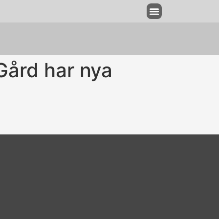
Annonsering & utgivningsplan
ård har nya