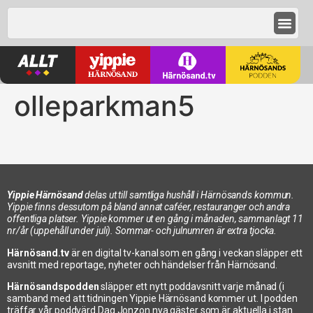
olleparkman5
Yippie Härnösand
delas ut till samtliga hushåll i Härnösands kommun.
Yippie finns dessutom på bland annat caféer, restauranger och andra
offentliga platser. Yippie kommer ut en gång i månaden, sammanlagt 11
nr/år (uppehåll under juli). Sommar- och julnumren är extra tjocka.
Härnösand.tv
är en digital tv-kanal som en gång i veckan släpper ett
avsnitt med reportage, nyheter och händelser från Härnösand.
Härnösandspodden
släpper ett nytt poddavsnitt varje månad (i
samband med att tidningen Yippie Härnösand kommer ut. I podden
träffar vår poddvärd Dag Jonzon nya gäster som är aktuella i stan.