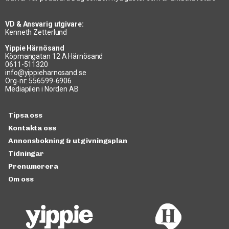
VD & Ansvarig utgivare:
Kenneth Zetterlund
Yippie Härnösand
Köpmangatan 12 A Härnösand
0611-511320
info@yippieharnosand.se
Org-nr: 556599-6906
Mediapilen i Norden AB
Tipsa oss
Kontakta oss
Annonsbokning & utgivningsplan
Tidningar
Prenumerera
Om oss