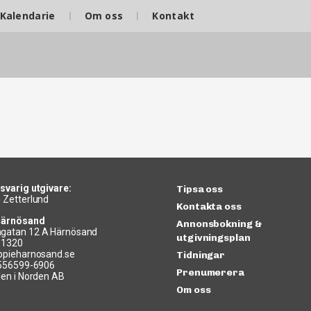
Kalendarie
Om oss
Kontakt
svarig utgivare:
Tipsa oss
 Zetterlund
Kontakta oss
Härnösand
Annonsbokning &
gatan 12 A Härnösand
utgivningsplan
11320
ppieharnosand.se
Tidningar
 556599-6906
Prenumerera
len i Norden AB
Om oss