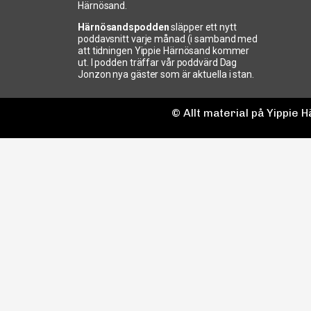
Härnösand.
Härnösandspodden
släpper ett nytt
poddavsnitt varje månad (i samband med
att tidningen Yippie Härnösand kommer
ut. I podden träffar vår poddvärd Dag
Jonzon nya gäster som är aktuella i stan.
© Allt material på Yippie