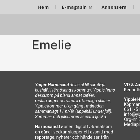
Hem
E-magasin
Annonsera
Emelie
Yippie Härnösand
delas ut till samtliga
VD & An
Kenneth
hushåll i Härnösands kommun. Yippie finns
dessutom på bland annat caféer,
Yippie 
restauranger och andra offentliga platser.
Köpman
Yippie kommer ut en gång i månaden,
0611-5
sammanlagt 11 nr/år (uppehåll under juli).
info@yi
Sommar- och julnumren är extra tjocka.
Org-nr:
Mediapi
Härnösand.tv
är en digital tv-kanal som
en gång i veckan släpper ett avsnitt med
reportage, nyheter och händelser från