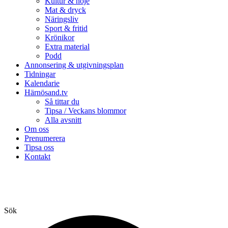
Kultur & nöje
Mat & dryck
Näringsliv
Sport & fritid
Krönikor
Extra material
Podd
Annonsering & utgivningsplan
Tidningar
Kalendarie
Härnösand.tv
Så tittar du
Tipsa / Veckans blommor
Alla avsnitt
Om oss
Prenumerera
Tipsa oss
Kontakt
Sök