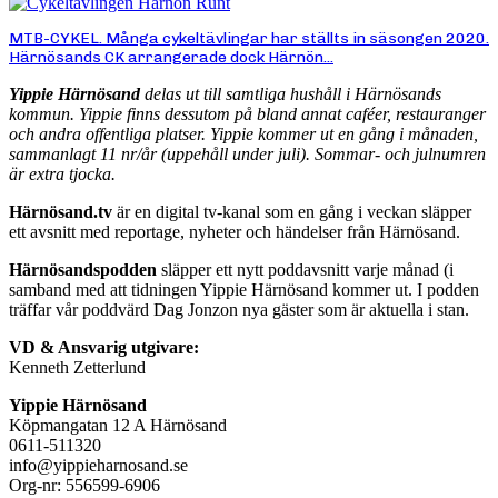
MTB-CYKEL. Många cykeltävlingar har ställts in säsongen 2020.
Härnösands CK arrangerade dock Härnön...
Yippie Härnösand
delas ut till samtliga hushåll i Härnösands
kommun. Yippie finns dessutom på bland annat caféer, restauranger
och andra offentliga platser. Yippie kommer ut en gång i månaden,
sammanlagt 11 nr/år (uppehåll under juli). Sommar- och julnumren
är extra tjocka.
Härnösand.tv
är en digital tv-kanal som en gång i veckan släpper
ett avsnitt med reportage, nyheter och händelser från Härnösand.
Härnösandspodden
släpper ett nytt poddavsnitt varje månad (i
samband med att tidningen Yippie Härnösand kommer ut. I podden
träffar vår poddvärd Dag Jonzon nya gäster som är aktuella i stan.
VD & Ansvarig utgivare:
Kenneth Zetterlund
Yippie Härnösand
Köpmangatan 12 A Härnösand
0611-511320
info@yippieharnosand.se
Org-nr: 556599-6906