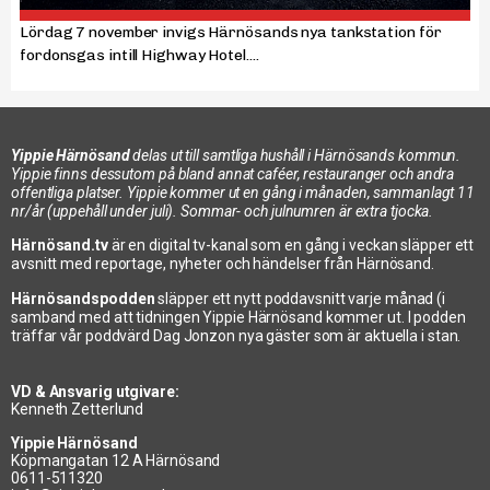
Lördag 7 november invigs Härnösands nya tankstation för
fordonsgas intill Highway Hotel....
Yippie Härnösand
delas ut till samtliga hushåll i Härnösands kommun.
Yippie finns dessutom på bland annat caféer, restauranger och andra
offentliga platser. Yippie kommer ut en gång i månaden, sammanlagt 11
nr/år (uppehåll under juli). Sommar- och julnumren är extra tjocka.
Härnösand.tv
är en digital tv-kanal som en gång i veckan släpper ett
avsnitt med reportage, nyheter och händelser från Härnösand.
Härnösandspodden
släpper ett nytt poddavsnitt varje månad (i
samband med att tidningen Yippie Härnösand kommer ut. I podden
träffar vår poddvärd Dag Jonzon nya gäster som är aktuella i stan.
VD & Ansvarig utgivare:
Kenneth Zetterlund
Yippie Härnösand
Köpmangatan 12 A Härnösand
0611-511320