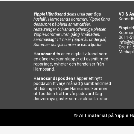
Yippie Härnösand
delas ut till samtliga
VD & An
Kenneth
hushåll i Härnösands kommun. Yippie finns
dessutom på bland annat caféer,
Yippie 
restauranger och andra offentliga platser.
Köpman
Yippie kommer ut en gång i månaden,
0611-5
sammanlagt 11 nr/år (uppehåll under juli).
info@yi
Sommar- och julnumren är extra tjocka.
Org-nr:
Mediapi
Härnösand.tv
är en digital tv-kanal som
en gång i veckan släpper ett avsnitt med
reportage, nyheter och händelser från
Härnösand.
Härnösandspodden
släpper ett nytt
poddavsnitt varje månad (i samband med
att tidningen Yippie Härnösand kommer
ut. I podden träffar vår poddvärd Dag
Jonzon nya gäster som är aktuella i stan.
© Allt material på Yippie