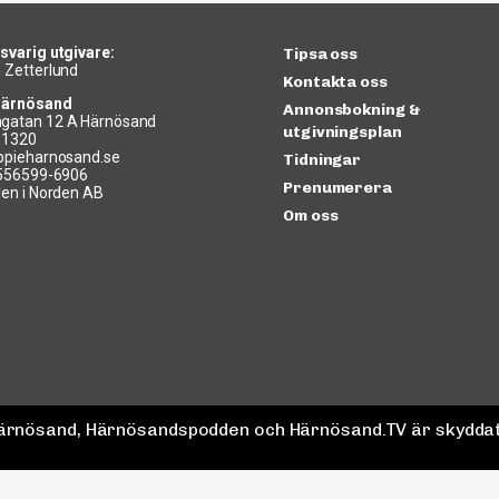
svarig utgivare:
Tipsa oss
 Zetterlund
Kontakta oss
Härnösand
Annonsbokning &
gatan 12 A Härnösand
utgivningsplan
11320
ppieharnosand.se
Tidningar
 556599-6906
Prenumerera
len i Norden AB
Om oss
 Härnösand, Härnösandspodden och Härnösand.TV är skyddat