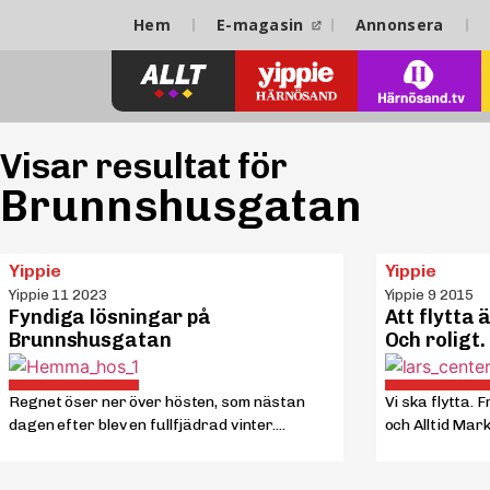
Hem
E-magasin
Annonsera
Visar resultat för
Brunnshusgatan
Yippie
Yippie
Yippie 11 2023
Yippie 9 2015
Fyndiga lösningar på
Att flytta 
Brunnshusgatan
Och roligt.
Regnet öser ner över hösten, som nästan
Vi ska flytta. 
dagen efter blev en fullfjädrad vinter....
och Alltid Mar