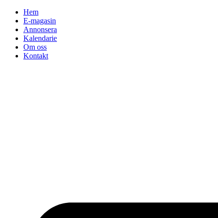
Hoppa
Hem
till
E-magasin
innehåll
Annonsera
Kalendarie
Om oss
Kontakt