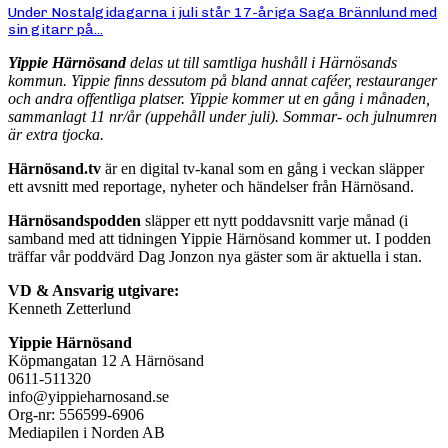
Under Nostalgidagarna i juli står 17-åriga Saga Brännlund med
sin gitarr på...
Yippie Härnösand
delas ut till samtliga hushåll i Härnösands
kommun. Yippie finns dessutom på bland annat caféer, restauranger
och andra offentliga platser. Yippie kommer ut en gång i månaden,
sammanlagt 11 nr/år (uppehåll under juli). Sommar- och julnumren
är extra tjocka.
Härnösand.tv
är en digital tv-kanal som en gång i veckan släpper
ett avsnitt med reportage, nyheter och händelser från Härnösand.
Härnösandspodden
släpper ett nytt poddavsnitt varje månad (i
samband med att tidningen Yippie Härnösand kommer ut. I podden
träffar vår poddvärd Dag Jonzon nya gäster som är aktuella i stan.
VD & Ansvarig utgivare:
Kenneth Zetterlund
Yippie Härnösand
Köpmangatan 12 A Härnösand
0611-511320
info@yippieharnosand.se
Org-nr: 556599-6906
Mediapilen i Norden AB