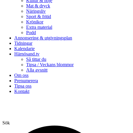
Kultur & nöje
Mat & dryck
Näringsliv
Sport & fritid
Krönikor
Extra material
Podd
Annonsering & utgivningsplan
Tidningar
Kalendarie
Härnösand.tv
Så tittar du
Tipsa / Veckans blommor
Alla avsnitt
Om oss
Prenumerera
Tipsa oss
Kontakt
Sök