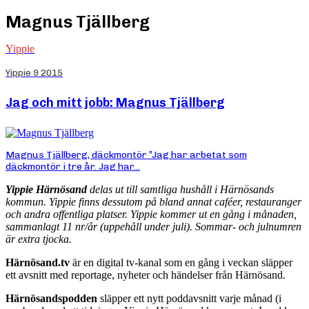
Magnus Tjällberg
Yippie
Yippie 9 2015
Jag och mitt jobb: Magnus Tjällberg
Magnus Tjällberg, däckmontör ”Jag har arbetat som
däckmontör i tre år. Jag har...
Yippie Härnösand
delas ut till samtliga hushåll i Härnösands
kommun. Yippie finns dessutom på bland annat caféer, restauranger
och andra offentliga platser. Yippie kommer ut en gång i månaden,
sammanlagt 11 nr/år (uppehåll under juli). Sommar- och julnumren
är extra tjocka.
Härnösand.tv
är en digital tv-kanal som en gång i veckan släpper
ett avsnitt med reportage, nyheter och händelser från Härnösand.
Härnösandspodden
släpper ett nytt poddavsnitt varje månad (i