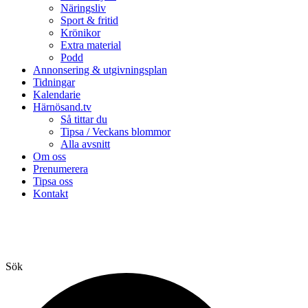
Näringsliv
Sport & fritid
Krönikor
Extra material
Podd
Annonsering & utgivningsplan
Tidningar
Kalendarie
Härnösand.tv
Så tittar du
Tipsa / Veckans blommor
Alla avsnitt
Om oss
Prenumerera
Tipsa oss
Kontakt
Sök