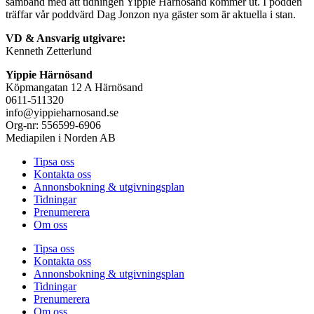
samband med att tidningen Yippie Härnösand kommer ut. I podden
träffar vår poddvärd Dag Jonzon nya gäster som är aktuella i stan.
VD & Ansvarig utgivare:
Kenneth Zetterlund
Yippie Härnösand
Köpmangatan 12 A Härnösand
0611-511320
info@yippieharnosand.se
Org-nr: 556599-6906
Mediapilen i Norden AB
Tipsa oss
Kontakta oss
Annonsbokning & utgivningsplan
Tidningar
Prenumerera
Om oss
Tipsa oss
Kontakta oss
Annonsbokning & utgivningsplan
Tidningar
Prenumerera
Om oss