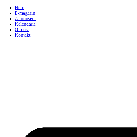
Hoppa
Hem
till
E-magasin
innehåll
Annonsera
Kalendarie
Om oss
Kontakt