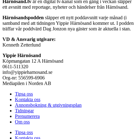
Härnösand.tv
är en digital tv-kanal som en gång i veckan släpper
ett avsnitt med reportage, nyheter och händelser från Härnösand.
Härnösandspodden
släpper ett nytt poddavsnitt varje månad (i
samband med att tidningen Yippie Härnösand kommer ut. I podden
träffar vår poddvärd Dag Jonzon nya gäster som är aktuella i stan.
VD & Ansvarig utgivare:
Kenneth Zetterlund
Yippie Härnösand
Köpmangatan 12 A Härnösand
0611-511320
info@yippieharnosand.se
Org-nr: 556599-6906
Mediapilen i Norden AB
Tipsa oss
Kontakta oss
Annonsbokning & utgivningsplan
Tidningar
Prenumerera
Om oss
Tipsa oss
Kontakta oss