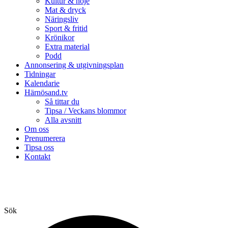
Kultur & nöje
Mat & dryck
Näringsliv
Sport & fritid
Krönikor
Extra material
Podd
Annonsering & utgivningsplan
Tidningar
Kalendarie
Härnösand.tv
Så tittar du
Tipsa / Veckans blommor
Alla avsnitt
Om oss
Prenumerera
Tipsa oss
Kontakt
Sök