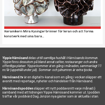
Keramikern Mira Kysinger brinner för leran och att forma
konstverk med sina bara...
Yippie Härnösand
delas ut till samtliga hushåll i Härnösands kommun.
Yippie finns dessutom på bland annat caféer, restauranger och andra
offentliga platser. Yippie kommer ut en gång i månaden, sammanlagt 11
nr/år (uppehåll under juli). Sommar- och julnumren är extra tjocka.
Härnösand.tv
är en digital tv-kanal som en gång i veckan släpper ett
avsnitt med reportage, nyheter och händelser från Härnösand.
Härnösandspodden
släpper ett nytt poddavsnitt varje månad (i
samband med att tidningen Yippie Härnösand kommer ut. I podden
träffar vår poddvärd Dag Jonzon nya gäster som är aktuella i stan.