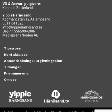
VD & Ansvarig utgivare:
Kenneth Zetterlund
Yippie Härnösand
Köpmangatan 12 A Härnösand
0611-511320
info@yippieharnosand.se
Org-nr: 556599-6906
Mediapilen i Norden AB
Tipsa oss
Kontakta oss
Annonsbokning & utgivningsplan
Tidningar
Prenumerera
Om oss