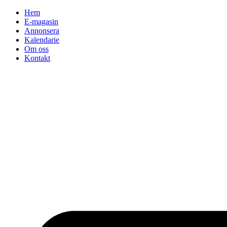
Hoppa
Hem
till
E-magasin
innehåll
Annonsera
Kalendarie
Om oss
Kontakt