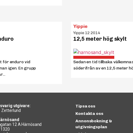
Yippie
Yippie 12 2014
Enduro
12,5 meter hög skylt
t för enduro vid
Sedan en tid tillbaka välkomna
nan igen. En grupp
söderifrån av en 12,5 meter hö
...
svarig utgivare:
Tipsa oss
 Zetterlund
Kontakta oss
Härnösand
Annonsbokning &
gatan 12 A Härnösand
utgivningsplan
11320