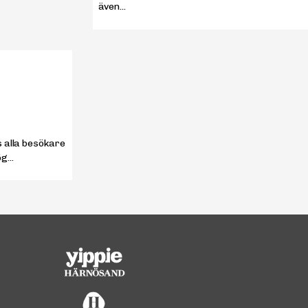
även...
s alla besökare
g...