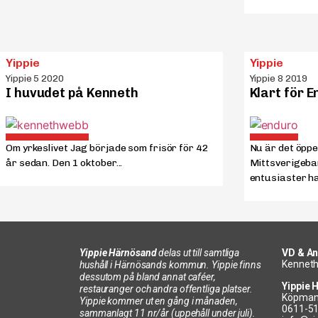
Yippie
Yippie
Yippie 5 2020
Yippie 8 2019
I huvudet på Kenneth
Klart för 
Om yrkeslivet Jag började som frisör för 42
Nu är det öppe
år sedan. Den 1 oktober...
Mittsverigeba
entusiaster har
Yippie Härnösand
delas ut till samtliga
VD & An
Kenneth
hushåll i Härnösands kommun. Yippie finns
dessutom på bland annat caféer,
Yippie 
restauranger och andra offentliga platser.
Köpman
Yippie kommer ut en gång i månaden,
0611-5
sammanlagt 11 nr/år (uppehåll under juli).