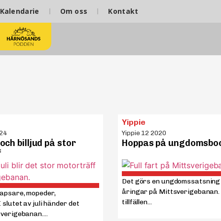
Kalendarie
Om oss
Kontakt
Yippie
024
Yippie 12 2020
ch billjud på stor
Hoppas på ungdomsb
f
Det görs en ungdomssatsning fö
åringar på Mittsverigebanan. 
japsare, mopeder,
tillfällen...
slutet av juli händer det
verigebanan....