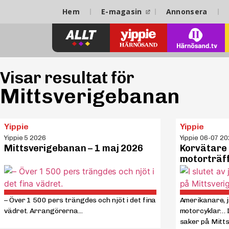
Hem
E-magasin
Annonsera
Visar resultat för
Mittsverigebanan
Yippie
Yippie
Yippie 5 2026
Yippie 06-07 2
Mittsverigebanan – 1 maj 2026
Korvätare o
motorträf
– Över 1 500 pers trängdes och njöt i det fina
Amerikanare, 
vädret. Arrangörerna...
motorcyklar… I 
saker på Mitts