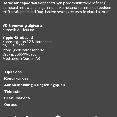
Härnösandspodden
släpper ett nytt poddavsnitt varje månad (i
samband med att tidningen Yippie Härnösand kommer ut. I podden
träffar vår poddvärd Dag Jonzon nya gäster som är aktuella i stan.
VD & Ansvarig utgivare:
Kenneth Zetterlund
Yippie Härnösand
Köpmangatan 12 A Härnösand
0611-511320
info@yippieharnosand.se
Org-nr: 556599-6906
Mediapilen i Norden AB
Tipsa oss
Kontakta oss
Annonsbokning & utgivningsplan
Tidningar
Prenumerera
Om oss