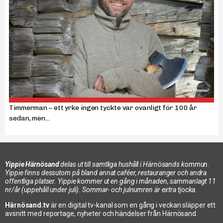
Timmerman – ett yrke ingen tyckte var ovanligt för 100 år
sedan, men...
Yippie Härnösand
delas ut till samtliga hushåll i Härnösands kommun.
Yippie finns dessutom på bland annat caféer, restauranger och andra
offentliga platser. Yippie kommer ut en gång i månaden, sammanlagt 11
nr/år (uppehåll under juli). Sommar- och julnumren är extra tjocka.
Härnösand.tv
är en digital tv-kanal som en gång i veckan släpper ett
avsnitt med reportage, nyheter och händelser från Härnösand.