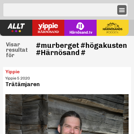
#murberget #högakusten
Visar
resultat
#Härnösand #
för
Yippie
Yippie 5 2020
Trätämjaren