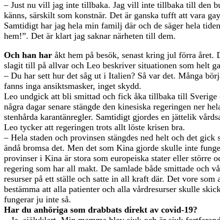
– Just nu vill jag inte tillbaka. Jag vill inte tillbaka till den 
känns, särskilt som konstnär. Det är ganska tufft att vara ga
Samtidigt har jag hela min familj där och de säger hela ti
hem!”. Det är klart jag saknar närheten till dem.
Och han har
åkt hem på besök, senast kring jul förra året.
slagit till på allvar och Leo beskriver situationen som helt g
– Du har sett hur det såg ut i Italien? Så var det. Många bör
fanns inga ansiktsmasker, inget skydd.
Leo undgick att bli smittad och fick åka tillbaka till Sverige
några dagar senare stängde den kinesiska regeringen ner he
stenhårda karantänregler. Samtidigt gjordes en jättelik vårds
Leo tycker att regeringen trots allt löste krisen bra.
– Hela staden och provinsen stängdes ned helt och det gick
ändå bromsa det. Men det som Kina gjorde skulle inte fung
provinser i Kina är stora som europeiska stater eller större 
regering som har all makt. De samlade både smittade och v
resurser på ett ställe och satte in all kraft där. Det vore som
bestämma att alla patienter och alla vårdresurser skulle skicka
fungerar ju inte så.
Har du anhöriga som drabbats direkt av covid-19?