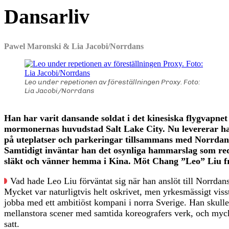
Dansarliv
Pawel Maronski & Lia Jacobi/Norrdans
Leo under repetionen av föreställningen Proxy. Foto:
Lia Jacobi/Norrdans
Leo från Wuhan hamnade i Härnö­sand mer eller mindre av en
Leo är nu med på uteföreställningarna under coronakrisen.
Han har varit dansande soldat i det kinesiska flygvapnet 
slump.
mormonernas huvudstad Salt Lake City. Nu levererar h
på uteplatser och parkeringar tillsammans med Norrdan
Samtidigt inväntar han det osynliga hammarslag som re
släkt och vänner hemma i Kina. Möt Chang ”Leo” Liu 
Vad hade Leo Liu förväntat sig när han anslöt till Norrdans
Mycket var naturligtvis helt oskrivet, men yrkesmässigt ­viss
jobba med ett ambitiöst kompani i norra Sverige. Han skull
mellanstora scener med samtida koreografers verk, och myck
satt.