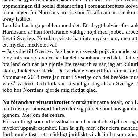
uppmaningen till social distansering i coronautbrottets kölva
planeringen för Norrdans precis som för alla annan scenkonst
away istället.
Leo Liu har inga problem med det. Ett drygt halvår efter ank
Härnösand är han fortfarande väldigt nöjd med jobbet, arb
livet i Sverige. Norrdans visste han inte mycket om, men att
ett mycket medvetet val.
– Jag ville till Sverige. Jag hade en svensk pojkvän under s
blev intresserad av det här landet i samband med det. Det ve
bra land och när jag gjorde lite research så såg jag att kultur
starkt, facket var starkt. Det verkade vara ett bra klimat för 
Sommaren 2018 reste jag runt i Sverige och det besökte m
var så vackert. Och folk var så vänliga! Jag älskar Sverige! 
jobb hos Norrdans gjorde mig riktigt glad.
Nu förändrar virusutbrottet
förutsättningarna totalt, och 
när hans nya hemstad förbereder sig på det som hans gamla 
igenom. Mer om det senare.
För samtidigt som arbetssituationen har ändrats stjäl den egn
mycket uppmärksamhet. Han är gift, men efter flera månad
fortfarande fast i ett märkligt juridiskt-viralt limbo som gör 