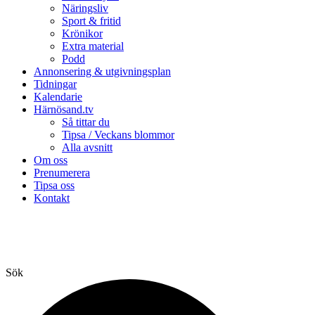
Näringsliv
Sport & fritid
Krönikor
Extra material
Podd
Annonsering & utgivningsplan
Tidningar
Kalendarie
Härnösand.tv
Så tittar du
Tipsa / Veckans blommor
Alla avsnitt
Om oss
Prenumerera
Tipsa oss
Kontakt
Sök