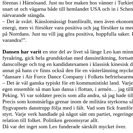
förenas i Härnösand. Just nu bor maken hos vänner i Turkie
snart ut och vägarna både till hemlandet USA och in i Sche
närvarande stängda.
– Det är svårt. Känslomässigt framförallt, men även ekonom
energi, men vi försöker vara positiva och jag försöker ta me
på Norrdans. Just nu vill jag göra positiva, hoppfulla saker.
varandra!”.
Dansen har varit
en stor del av livet så länge Leo kan min
fyraåring, gick hela grundskolan med dansinriktning, fortsat
danscollege och tog en kandidatexamen i klassisk kinesisk 
annat på hans cv finns också den för en västerlänning mycke
”dansare i Air Force Dance Company i Folkets befrielsearm
– Det är väl ganska typiskt för ett kommunistiskt land. Varje
egen ensemble så man kan dansa i flottan, i armén… jag till
Peking. Vi var soldater precis som alla andra, så jag hade ti
Precis som konstnärliga grenar inom de militära styrkorna s
flygvapnets danstrupp följa med i fält. Vad som fick framför
styrt. Varje verk handlade på något sätt om partiet, regering
relation till folket. Politiken genomsyrar allt.
Då var det inget som Leo funderade särskilt mycket över.