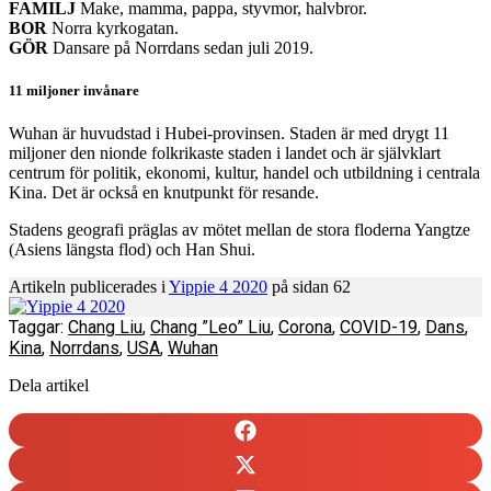
FAMILJ
Make, mamma, pappa, styvmor, halvbror.
BOR
Norra kyrkogatan.
GÖR
Dansare på Norrdans sedan juli 2019.
11 miljoner invånare
Wuhan är huvud­stad i Hubei-provinsen. Staden är med drygt 11
miljoner den nionde folkrikaste staden i landet och är självklart
centrum för politik, ekonomi, kultur, handel och utbildning i centrala
Kina. Det är också en knutpunkt för resande.
Stadens geografi präglas av mötet mellan de stora floderna Yangtze
(Asiens längsta flod) och Han Shui.
Artikeln publicerades i
Yippie 4 2020
på sidan 62
Taggar:
Chang Liu
,
Chang ”Leo” Liu
,
Corona
,
COVID-19
,
Dans
,
Kina
,
Norrdans
,
USA
,
Wuhan
Dela artikel