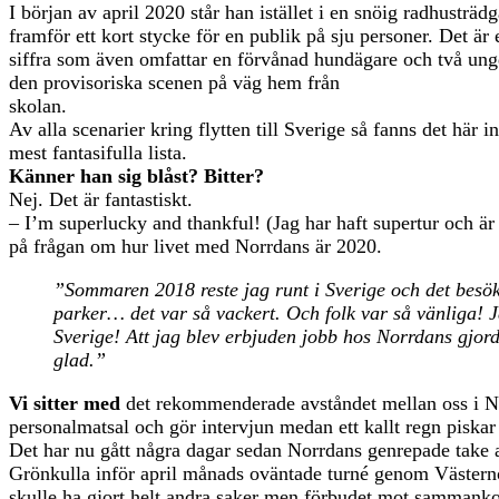
I början av april 2020 står han istället i en snöig radhusträ
framför ett kort stycke för en publik på sju personer. Det är 
siffra som även omfattar en förvånad ­hundägare och två un
den ­provisoriska scenen på väg hem från
skolan.
Av alla scenarier kring flytten till Sverige så fanns det här 
mest fantasifulla lista.
Känner han sig blåst? Bitter?
Nej. Det är fantastiskt.
– I’m superlucky and thankful! (Jag har haft supertur och ä
på frågan om hur livet med Norrdans är 2020.
”Sommaren 2018 reste jag runt i Sverige och det besö
parker… det var så vackert. Och folk var så vänliga! J
Sverige! Att jag blev erbjuden jobb hos Norrdans gjord
glad.”
Vi sitter med
det rekommenderade avståndet mellan oss i N
personalmatsal och gör intervjun medan ett kallt regn piskar 
Det har nu gått några dagar sedan Norrdans genrepade take
Grönkulla inför april månads oväntade turné genom Väster
skulle ha gjort helt andra saker men förbudet mot sammank