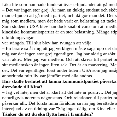
Lika lite som han hade funderat över erbjudandet att gå med
– Det var ingen stor grej. Är man en duktig student och sköte
man erbjuden att gå med i partiet, och då gör man det. Det s
mig som medlem, men det hade varit en belastning att tacka n
Som student i USA blev han dock snabbt varse om att medle
kinesiska kommunistpartiet är en stor belastning. Många sti
utbildningsvägar
var stängda. Till slut blev han tvungen att välja.
– En lärare sa åt mig att jag verkligen måste säga upp det 
mig var det ingen stor grej egentligen. Jag har aldrig ansökt
varit aktiv. Men jag var medlem. Och att skriva till partiet 
sitt medlemskap är ingen liten sak. Det är en markering. Men 
det. Det var egentligen först under tiden i USA som jag insåg
annorlunda mitt liv var jämfört med alla andras.
Hur skulle beslutet att lämna kommunist­partiet påverk
återvände till Kina?
– Jag vet inte, men det är klart att det inte är positivt. Det j
naturligtvis ­noterats någonstans. Och relationen till partiet 
påverkar allt. Det första mina föräldrar sa när jag berättade at
intervjuad av en tidning var ”Säg inget dåligt om Kina eller
Tänker du att du ska flytta hem i fram­tiden?