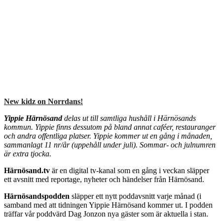
New kidz on Norrdans!
Yippie Härnösand
delas ut till samtliga hushåll i Härnösands
kommun. Yippie finns dessutom på bland annat caféer, restauranger
och andra offentliga platser. Yippie kommer ut en gång i månaden,
sammanlagt 11 nr/år (uppehåll under juli). Sommar- och julnumren
är extra tjocka.
Härnösand.tv
är en digital tv-kanal som en gång i veckan släpper
ett avsnitt med reportage, nyheter och händelser från Härnösand.
Härnösandspodden
släpper ett nytt poddavsnitt varje månad (i
samband med att tidningen Yippie Härnösand kommer ut. I podden
träffar vår poddvärd Dag Jonzon nya gäster som är aktuella i stan.