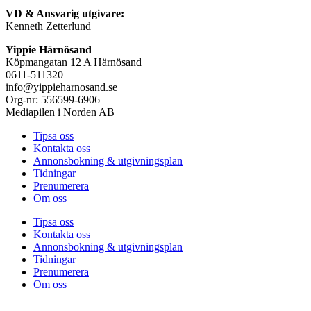
VD & Ansvarig utgivare:
Kenneth Zetterlund
Yippie Härnösand
Köpmangatan 12 A Härnösand
0611-511320
info@yippieharnosand.se
Org-nr: 556599-6906
Mediapilen i Norden AB
Tipsa oss
Kontakta oss
Annonsbokning & utgivningsplan
Tidningar
Prenumerera
Om oss
Tipsa oss
Kontakta oss
Annonsbokning & utgivningsplan
Tidningar
Prenumerera
Om oss