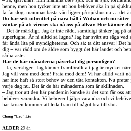
– Ja, självklart. Min mamma blev sjuk och är sjuk fortfarande
henne, men hon tycker inte att hon behöver åka in på sjukh
farfar dog, mammas bästa vän ligger på sjukhus nu … det ä
Du har sett utbrottet på nära håll i Wuhan och nu sitte
väntar på att viruset ska nå oss på allvar. Hur känner d
– Det är märkligt. Jag är inte rädd, samtidigt tänker jag på at
superlugna. Är ni alltid så lugna? Jag har svårt att säga vad
får ändå lita på myndigheterna. Och så: ta ditt ansvar! Det 
dig – var rädd om de äldre som byggt det här landet och beta
sårbaraste.
Har de här månaderna påverkat dig personligen?
– Ja, verkligen. Jag känner framförallt att jag är mycket när
Jag vill vara med dem! Prata med dem! Vi har alltid varit n
har inte haft så stort behov av den täta kontakten. Nu pratar
varje dag nu. Det är de här månaderna som är skillnaden.
– Jag tror att den här pandemin kanske är det som får oss att i
behöver varandra. Vi behöver hjälpa varandra och vi behöv
här krisen kommer att leda fram till något bra till slut.
Chang ”Leo” Liu
ÅLDER
29 år.