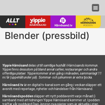
Annonseri
Blender (pressbild)
Yippie Härnösand
delas ut till samtliga hushåll i Härnösands kommun.
Yippie finns dessutom på bland annat caféer, restauranger och andra
offentliga platser. Yippie kommer ut en gång i månaden, sammanlagt 11
nr/år (uppehåll under juli). Sommar- och julnumren är extra tjocka.
Härnösand.tv
är en digital tv-kanal som en gång i veckan släpper ett
avsnitt med reportage, nyheter och händelser från Härnösand.
Härnösandspodden
släpper ett nytt poddavsnitt varje månad (i
samband med att tidningen Yippie Härnösand kommer ut. I podden
träffar vår poddvärd Dag Jonzon nya gäster som är aktuella i stan.