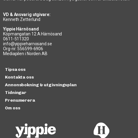
VD & Ansvarig utgivare:
Kenneth Zetterlund
Yippie Härnösand
Köpmangatan 12 A Härnösand
0611-511320
info@yippieharnosand.se
Org-nr: 556599-6906
Mediapilen i Norden AB
Tipsa oss
Kontakta oss
Annonsbokning & utgivningsplan
Tidningar
Prenumerera
Om oss