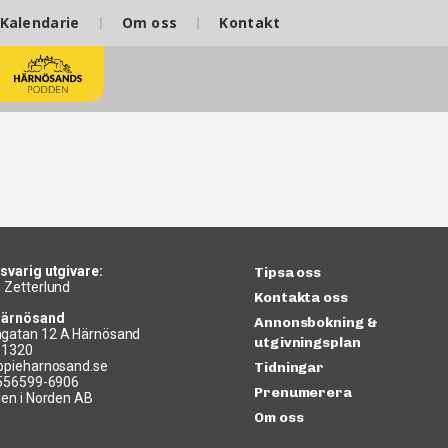
Kalendarie
Om oss
Kontakt
svarig utgivare:
Tipsa oss
 Zetterlund
Kontakta oss
Härnösand
Annonsbokning &
gatan 12 A Härnösand
utgivningsplan
11320
ppieharnosand.se
Tidningar
 556599-6906
Prenumerera
len i Norden AB
Om oss