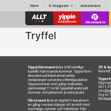
Hem
E-magasin
Annonsera
Tryffel
Yippie Härnösand
delas ut till samtliga
VD & An
Kenneth
hushåll i Härnösands kommun. Yippie finns
dessutom på bland annat caféer,
Yippie 
restauranger och andra offentliga platser.
Köpman
Yippie kommer ut en gång i månaden,
0611-5
sammanlagt 11 nr/år (uppehåll under juli).
info@yi
Sommar- och julnumren är extra tjocka.
Org-nr:
Mediapi
Härnösand.tv
är en digital tv-kanal som
en gång i veckan släpper ett avsnitt med
reportage, nyheter och händelser från