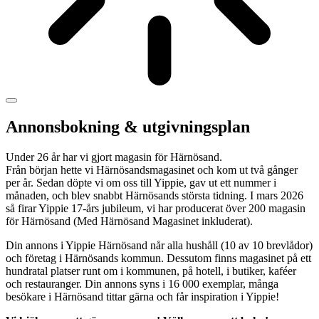
Annonsbokning & utgivningsplan
Under 26 år har vi gjort magasin för Härnösand.
Från början hette vi Härnösandsmagasinet och kom ut två gånger
per år. Sedan döpte vi om oss till Yippie, gav ut ett nummer i
månaden, och blev snabbt Härnösands största tidning. I mars 2026
så firar Yippie 17-års jubileum, vi har producerat över 200 magasin
för Härnösand (Med Härnösand Magasinet inkluderat).
Din annons i Yippie Härnösand når alla hushåll (10 av 10 brevlådor)
och företag i Härnösands kommun. Dessutom finns magasinet på ett
hundratal platser runt om i kommunen, på hotell, i butiker, kaféer
och restauranger. Din annons syns i 16 000 exemplar, många
besökare i Härnösand tittar gärna och får inspiration i Yippie!