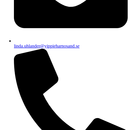
linda.uhlander@yippieharnosand.se