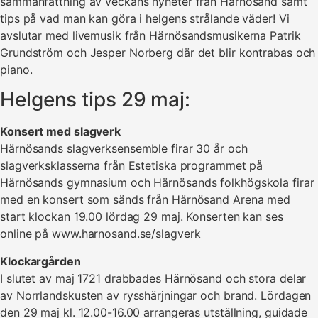
sammanfattning av veckans nyheter från Härnösand samt
tips på vad man kan göra i helgens strålande väder! Vi
avslutar med livemusik från Härnösandsmusikerna Patrik
Grundström och Jesper Norberg där det blir kontrabas och
piano.
Helgens tips 29 maj:
Konsert med slagverk
Härnösands slagverksensemble firar 30 år och
slagverksklasserna från Estetiska programmet på
Härnösands gymnasium och Härnösands folkhögskola firar
med en konsert som sänds från Härnösand Arena med
start klockan 19.00 lördag 29 maj. Konserten kan ses
online på www.harnosand.se/slagverk
Klockargården
I slutet av maj 1721 drabbades Härnösand och stora delar
av Norrlandskusten av rysshärjningar och brand. Lördagen
den 29 maj kl. 12.00-16.00 arrangeras utställning, guidade