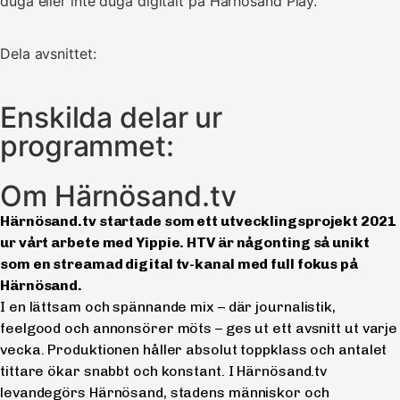
duga eller inte duga digitalt på Härnösand Play.
Dela avsnittet:
Enskilda delar ur
programmet:
Om Härnösand.tv
Härnösand.tv startade som ett utvecklingsprojekt 2021
ur vårt arbete med Yippie. HTV är någonting så unikt
som en streamad digital tv-kanal med full fokus på
Härnösand.
I en lättsam och spännande mix – där journalistik,
feelgood och annonsörer möts – ges ut ett avsnitt ut varje
vecka. Produktionen håller absolut toppklass och antalet
tittare ökar snabbt och konstant. I Härnösand.tv
levandegörs Härnösand, stadens människor och