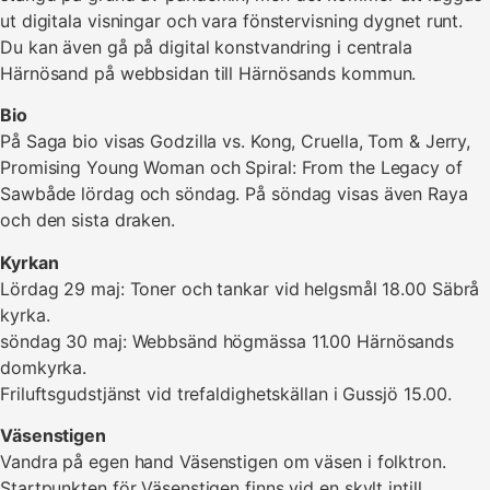
ut digitala visningar och vara fönstervisning dygnet runt.
Du kan även gå på digital konstvandring i centrala
Härnösand på webbsidan till Härnösands kommun.
Bio
På Saga bio visas Godzilla vs. Kong, Cruella, Tom & Jerry,
Promising Young Woman och Spiral: From the Legacy of
Sawbåde lördag och söndag. På söndag visas även Raya
och den sista draken.
Kyrkan
Lördag 29 maj: Toner och tankar vid helgsmål 18.00 Säbrå
kyrka.
söndag 30 maj: Webbsänd högmässa 11.00 Härnösands
domkyrka.
Friluftsgudstjänst vid trefaldighetskällan i Gussjö 15.00.
Väsenstigen
Vandra på egen hand Väsenstigen om väsen i folktron.
Startpunkten för Väsenstigen finns vid en skylt intill