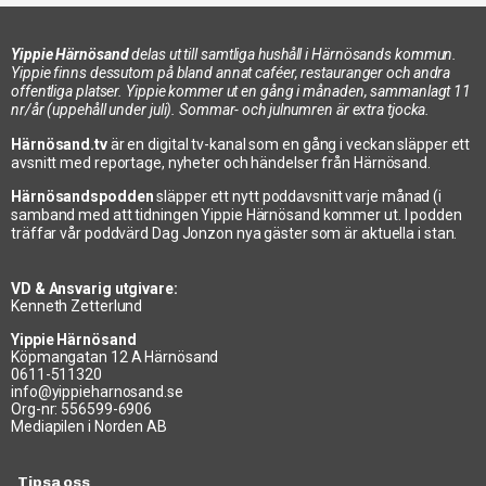
Yippie Härnösand
delas ut till samtliga hushåll i Härnösands kommun.
Yippie finns dessutom på bland annat caféer, restauranger och andra
offentliga platser. Yippie kommer ut en gång i månaden, sammanlagt 11
nr/år (uppehåll under juli). Sommar- och julnumren är extra tjocka.
Härnösand.tv
är en digital tv-kanal som en gång i veckan släpper ett
avsnitt med reportage, nyheter och händelser från Härnösand.
Härnösandspodden
släpper ett nytt poddavsnitt varje månad (i
samband med att tidningen Yippie Härnösand kommer ut. I podden
träffar vår poddvärd Dag Jonzon nya gäster som är aktuella i stan.
VD & Ansvarig utgivare:
Kenneth Zetterlund
Yippie Härnösand
Köpmangatan 12 A Härnösand
0611-511320
info@yippieharnosand.se
Org-nr: 556599-6906
Mediapilen i Norden AB
Tipsa oss