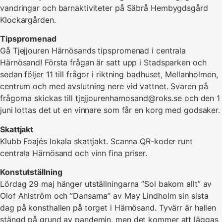
vandringar och barnaktiviteter på Säbrå Hembygdsgård
Klockargården.
Tipspromenad
Gå Tjejjouren Härnösands tipspromenad i centrala
Härnösand! Första frågan är satt upp i Stadsparken och
sedan följer 11 till frågor i riktning badhuset, Mellanholmen,
centrum och med avslutning nere vid vattnet. Svaren på
frågorna skickas till tjejjourenharnosand@roks.se och den 1
juni lottas det ut en vinnare som får en korg med godsaker.
Skattjakt
Klubb Foajés lokala skattjakt. Scanna QR-koder runt
centrala Härnösand och vinn fina priser.
Konstutställning
Lördag 29 maj hänger utställningarna ”Sol bakom allt” av
Olof Ahlström och ”Dansarna” av May Lindholm sin sista
dag på konsthallen på torget i Härnösand. Tyvärr är hallen
stängd på grund av pandemin, men det kommer att läggas