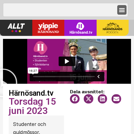
Härnösand.tv
Dela avsnittet:
Torsdag 15
juni 2023
Studenter och
guldmössor.