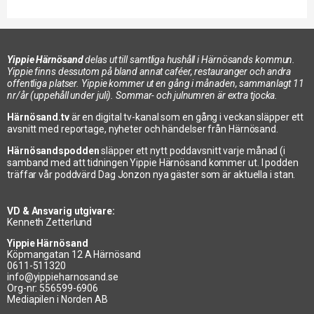
Yippie Härnösand
delas ut till samtliga hushåll i Härnösands kommun.
Yippie finns dessutom på bland annat caféer, restauranger och andra
offentliga platser. Yippie kommer ut en gång i månaden, sammanlagt 11
nr/år (uppehåll under juli). Sommar- och julnumren är extra tjocka.
Härnösand.tv
är en digital tv-kanal som en gång i veckan släpper ett
avsnitt med reportage, nyheter och händelser från Härnösand.
Härnösandspodden
släpper ett nytt poddavsnitt varje månad (i
samband med att tidningen Yippie Härnösand kommer ut. I podden
träffar vår poddvärd Dag Jonzon nya gäster som är aktuella i stan.
VD & Ansvarig utgivare:
Kenneth Zetterlund
Yippie Härnösand
Köpmangatan 12 A Härnösand
0611-511320
info@yippieharnosand.se
Org-nr: 556599-6906
Mediapilen i Norden AB