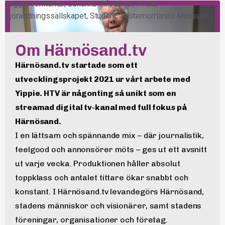
Taggar:
Arkitektur
,
Johanna Ulfsdotter
,
Pride
,
Sjöräddningssällskapet
,
Student
,
Västernorrlands Museum
Om Härnösand.tv
Härnösand.tv startade som ett
utvecklingsprojekt 2021 ur vårt arbete med
Yippie. HTV är någonting så unikt som en
streamad digital tv-kanal med full fokus på
Härnösand.
Veckans blommor: Ann-Britt
2023-06-15
I en lättsam och spännande mix – där journalistik,
feelgood och annonsörer möts – ges ut ett avsnitt
ut varje vecka. Produktionen håller absolut
toppklass och antalet tittare ökar snabbt och
konstant. I Härnösand.tv levandegörs Härnösand,
stadens människor och visionärer, samt stadens
föreningar, organisationer och företag.