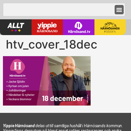
htv_cover_18dec
Yippie Härnösand
delas ut till samtliga hushåll i Härnösands kommun.
Yippie finns dessutom på bland annat caféer, restauranger och andra