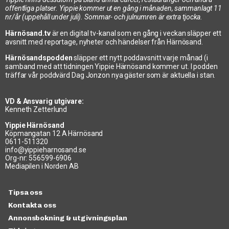
offentliga platser. Yippie kommer ut en gång i månaden, sammanlagt 11
nr/år (uppehåll under juli). Sommar- och julnumren är extra tjocka.
Härnösand.tv
är en digital tv-kanal som en gång i veckan släpper ett
avsnitt med reportage, nyheter och händelser från Härnösand.
Härnösandspodden
släpper ett nytt poddavsnitt varje månad (i
samband med att tidningen Yippie Härnösand kommer ut. I podden
träffar vår poddvärd Dag Jonzon nya gäster som är aktuella i stan.
VD & Ansvarig utgivare:
Kenneth Zetterlund
Yippie Härnösand
Köpmangatan 12 A Härnösand
0611-511320
info@yippieharnosand.se
Org-nr: 556599-6906
Mediapilen i Norden AB
Tipsa oss
Kontakta oss
Annonsbokning & utgivningsplan