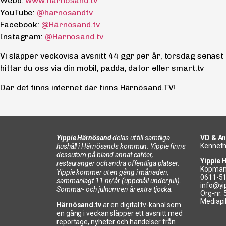
Webb:
www.harnosand.tv
YouTube:
@harnosandtv
Facebook:
@Härnösand.tv
Instagram:
@Harnosand.tv
Vi släpper veckovisa avsnitt 44 ggr per år, torsdag senast
hittar du oss via din mobil, padda, dator eller smart.tv
Där det finns internet där finns Härnösand.TV!
Yippie Härnösand
delas ut till samtliga
VD & An
Kenneth
hushåll i Härnösands kommun. Yippie finns
dessutom på bland annat caféer,
Yippie 
restauranger och andra offentliga platser.
Köpman
Yippie kommer ut en gång i månaden,
0611-5
sammanlagt 11 nr/år (uppehåll under juli).
info@yi
Sommar- och julnumren är extra tjocka.
Org-nr:
Mediapi
Härnösand.tv
är en digital tv-kanal som
en gång i veckan släpper ett avsnitt med
reportage, nyheter och händelser från