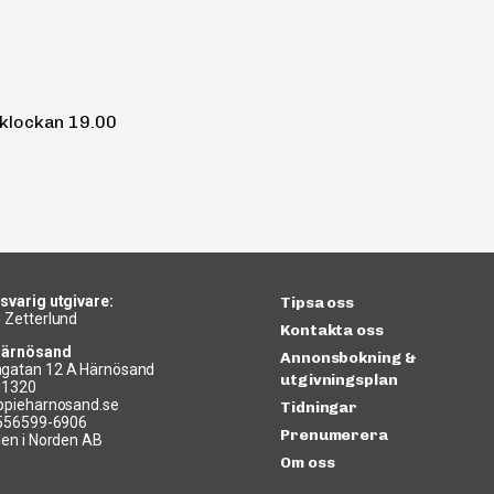
 klockan 19.00
svarig utgivare:
Tipsa oss
 Zetterlund
Kontakta oss
Härnösand
Annonsbokning &
gatan 12 A Härnösand
utgivningsplan
11320
ppieharnosand.se
Tidningar
 556599-6906
Prenumerera
len i Norden AB
Om oss