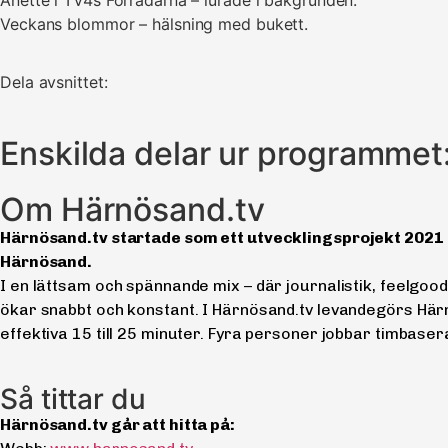
Anette i TV4s Förrädarna – lurade i bakgrunden.
Veckans blommor – hälsning med bukett.
Dela avsnittet:
Enskilda delar ur programmet
Om Härnösand.tv
Härnösand.tv startade som ett utvecklingsprojekt 2021 u
Härnösand.
I en lättsam och spännande mix – där journalistik, feelgood
ökar snabbt och konstant. I Härnösand.tv levandegörs Här
effektiva 15 till 25 minuter. Fyra personer jobbar timbase
Så tittar du
Härnösand.tv går att hitta på: