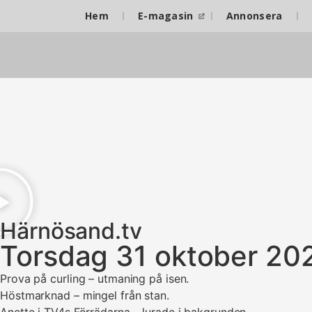
Hem
E-magasin
Annonsera
Härnösand.tv
Torsdag 31 oktober 20
Prova på curling – utmaning på isen.
Höstmarknad – mingel från stan.