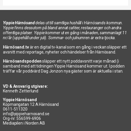
Yippie Härnösand
delas ut till samtliga hushåll i Härnösands kommun.
Yippie finns dessutom på bland annat caféer, restauranger och andra
offentliga platser. Yippie kommer ut en gång i månaden, sammanlagt 11
nr/år (uppehåll under juli). Sommar- och julnumren är extra tjocka.
Härnösand.tv
är en digital tv-kanal som en gång i veckan släpper ett
avsnitt med reportage, nyheter och händelser från Härnösand.
Härnösandspodden
släpper ett nytt poddavsnitt varje månad (i
samband med att tidningen Yippie Härnösand kommer ut. I podden
träffar vår poddvärd Dag Jonzon nya gäster som är aktuella i stan.
VD & Ansvarig utgivare:
Kenneth Zetterlund
Yippie Härnösand
Köpmangatan 12 A Härnösand
0611-511320
info@yippieharnosand.se
Org-nr: 556599-6906
Mediapilen i Norden AB