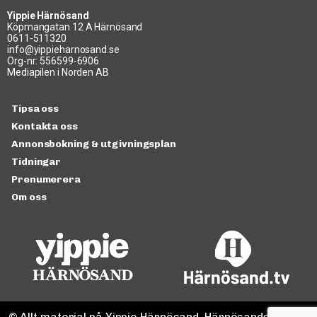
Yippie Härnösand
Köpmangatan 12 A Härnösand
0611-511320
info@yippieharnosand.se
Org-nr: 556599-6906
Mediapilen i Norden AB
Tipsa oss
Kontakta oss
Annonsbokning & utgivningsplan
Tidningar
Prenumerera
Om oss
© Allt material på Yippie Härnösand, Härnösandspodden