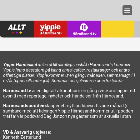
Annonseri
Yippie Härnösand
delas ut till samtliga hushåll i Härnösands kommun.
Yippie finns dessutom på bland annat caféer, restauranger och andra
offentliga platser. Yippie kommer ut en gång i månaden, sammanlagt 11
nr/år (uppehåll under juli). Sommar- och julnumren är extra tjocka.
Härnösand.tv
är en digital tv-kanal som en gång i veckan släpper ett
avsnitt med reportage, nyheter och händelser från Härnösand.
Härnösandspodden
släpper ett nytt poddavsnitt varje månad (i
samband med att tidningen Yippie Härnösand kommer ut. I podden
träffar vår poddvärd Dag Jonzon nya gäster som är aktuella i stan.
VD & Ansvarig utgivare:
Kenneth Zetterlund