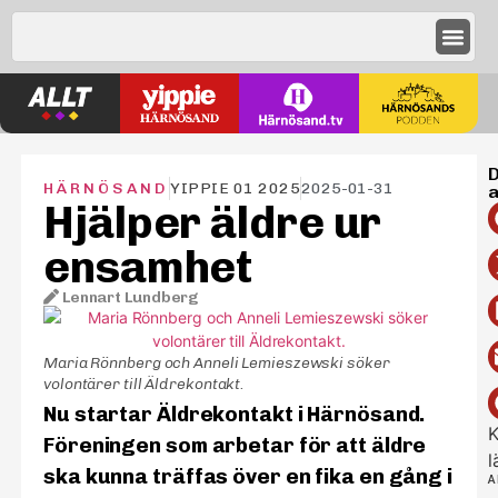
D
HÄRNÖSAND
YIPPIE 01 2025
2025-01-31
a
Hjälper äldre ur
ensamhet
Lennart Lundberg
–
Maria Rönnberg och Anneli Lemieszewski söker
volontärer till Äldrekontakt.
Nu startar Äldrekontakt i Härnösand.
K
Föreningen som arbetar för att äldre
l
ska kunna träffas över en fika en gång i
A