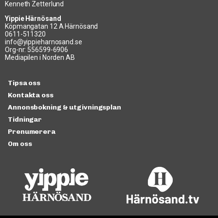
Kenneth Zetterlund
Yippie Härnösand
Köpmangatan 12 A Härnösand
0611-511320
info@yippieharnosand.se
Org-nr: 556599-6906
Mediapilen i Norden AB
Tipsa oss
Kontakta oss
Annonsbokning & utgivningsplan
Tidningar
Prenumerera
Om oss