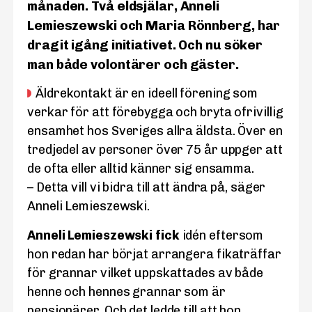
månaden. Två eldsjälar, Anneli
Lemieszewski och Maria Rönnberg, har
dragit igång initiativet. Och nu söker
man både volontärer och gäster.
Äldrekontakt är en ideell förening som
verkar för att förebygga och bryta ofrivillig
ensamhet hos Sveriges allra äldsta. Över en
tredjedel av personer över 75 år uppger att
de ofta eller alltid känner sig ensamma.
– Detta vill vi bidra till att ändra på, säger
Anneli Lemieszewski.
Anneli Lemieszewski fick
idén eftersom
hon redan har börjat arrangera fikaträffar
för grannar vilket uppskattades av både
henne och hennes grannar som är
pensionärer. Och det ledde till att hon