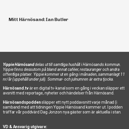
Mitt Härnösand: Ian Butler
Yippie Härnösand
delas ut till samtliga hushåll i Härnösands kommun.
Yippie finns dessutom på bland annat caféer, restauranger och andra
offentliga platser. Yippie kommer ut en gång i månaden, sammanlagt 11
nr/år (uppehåll under juli). Sommar- och julnumren är extra tjocka.
Härnösand.tv
är en digital tv-kanal som en gång i veckan släpper ett
avsnitt med reportage, nyheter och händelser från Härnösand.
En ny bro – efter 90 år!
Härnösandspodden
släpper ett nytt poddavsnitt varje månad (i
samband med att tidningen Yippie Härnösand kommer ut. I podden
träffar vår poddvärd Dag Jonzon nya gäster som är aktuella i stan.
VD & Ansvarig utgivare: