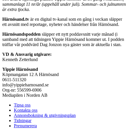
sammanlagt 11 nr/år (uppehåll under juli). Sommar- och julnumren
är extra tjocka.
Härnösand.tv
är en digital tv-kanal som en gång i veckan släpper
ett avsnitt med reportage, nyheter och händelser från Härnösand.
Härnösandspodden
släpper ett nytt poddavsnitt varje månad (i
samband med att tidningen Yippie Härnösand kommer ut. I podden
träffar vår poddvärd Dag Jonzon nya gäster som är aktuella i stan.
VD & Ansvarig utgivare:
Kenneth Zetterlund
Yippie Härnösand
Köpmangatan 12 A Härnösand
0611-511320
info@yippieharnosand.se
Org-nr: 556599-6906
Mediapilen i Norden AB
Tipsa oss
Kontakta oss
Annonsbokning & utgivningsplan
Tidningar
Prenumerera