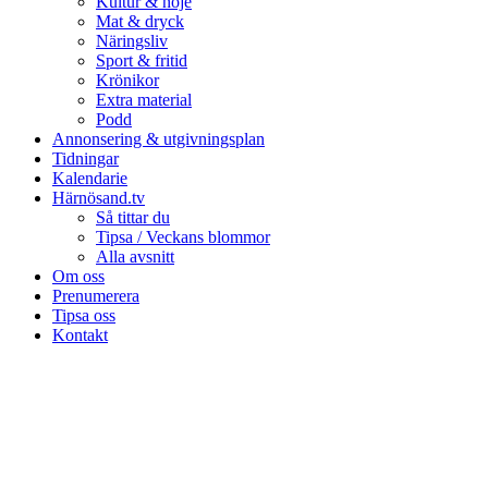
Kultur & nöje
Mat & dryck
Näringsliv
Sport & fritid
Krönikor
Extra material
Podd
Annonsering & utgivningsplan
Tidningar
Kalendarie
Härnösand.tv
Så tittar du
Tipsa / Veckans blommor
Alla avsnitt
Om oss
Prenumerera
Tipsa oss
Kontakt