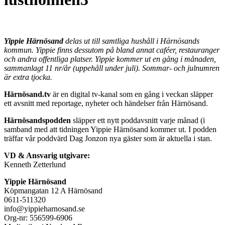
Yippie Härnösand
delas ut till samtliga hushåll i Härnösands
kommun. Yippie finns dessutom på bland annat caféer, restauranger
och andra offentliga platser. Yippie kommer ut en gång i månaden,
sammanlagt 11 nr/år (uppehåll under juli). Sommar- och julnumren
är extra tjocka.
Härnösand.tv
är en digital tv-kanal som en gång i veckan släpper
ett avsnitt med reportage, nyheter och händelser från Härnösand.
Härnösandspodden
släpper ett nytt poddavsnitt varje månad (i
samband med att tidningen Yippie Härnösand kommer ut. I podden
träffar vår poddvärd Dag Jonzon nya gäster som är aktuella i stan.
VD & Ansvarig utgivare:
Kenneth Zetterlund
Yippie Härnösand
Köpmangatan 12 A Härnösand
0611-511320
info@yippieharnosand.se
Org-nr: 556599-6906