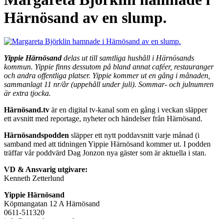
Härnösand av en slump.
Yippie Härnösand
delas ut till samtliga hushåll i Härnösands
kommun. Yippie finns dessutom på bland annat caféer, restauranger
och andra offentliga platser. Yippie kommer ut en gång i månaden,
sammanlagt 11 nr/år (uppehåll under juli). Sommar- och julnumren
är extra tjocka.
Härnösand.tv
är en digital tv-kanal som en gång i veckan släpper
ett avsnitt med reportage, nyheter och händelser från Härnösand.
Härnösandspodden
släpper ett nytt poddavsnitt varje månad (i
samband med att tidningen Yippie Härnösand kommer ut. I podden
träffar vår poddvärd Dag Jonzon nya gäster som är aktuella i stan.
VD & Ansvarig utgivare:
Kenneth Zetterlund
Yippie Härnösand
Köpmangatan 12 A Härnösand
0611-511320