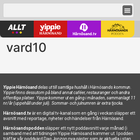
vard10
Yippie Härnösand
delas ut till samtliga hushåll i Härnösands kommun.
Yippie finns dessutom på bland annat caféer, restauranger och andra
offentliga platser. Yippie kommer ut en gång i månaden, sammanlagt 11
nr/år (uppehåll under juli). Sommar- och julnumren är extra tjocka.
Härnösand.tv
är en digital tv-kanal som en gång i veckan släpper ett
avsnitt med reportage, nyheter och händelser från Härnösand.
Härnösandspodden
släpper ett nytt poddavsnitt varje månad (i
samband med att tidningen Yippie Härnösand kommer ut. I podden
träffar vår poddvärd Dag Jonzon nya gäster som är aktuella i stan.