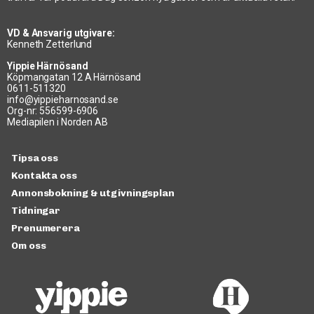
VD & Ansvarig utgivare:
Kenneth Zetterlund
Yippie Härnösand
Köpmangatan 12 A Härnösand
0611-511320
info@yippieharnosand.se
Org-nr: 556599-6906
Mediapilen i Norden AB
Tipsa oss
Kontakta oss
Annonsbokning & utgivningsplan
Tidningar
Prenumerera
Om oss