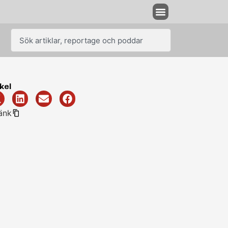
kel
änk