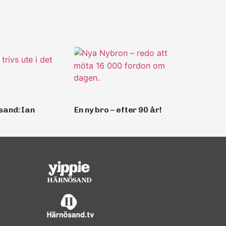
sand: Ian
En ny bro – efter 90 år!