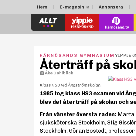
Hem
E-magasin
Annonsera
HÄRNÖSANDS GYMNASIUM
YIPPIE 0
Återträff på skol
Åke Dahlbäck
Klass HS3 vid Ångströmskolan.
1985 tog klass HS3 examen vid Ån
blev det återträff på skolan och s
Från vänster översta raden:
Marta S
sjuksköterska Stockholm, Stig Gisslén
Stockholm, Göran Bostedt, professo