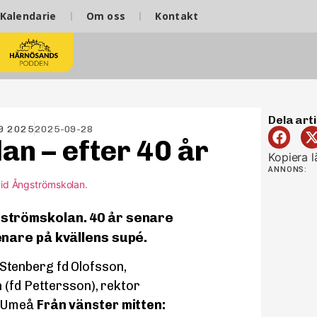
Kalendarie
Om oss
Kontakt
Dela arti
9 2025
2025-09-28
an – efter 40 år
Kopiera l
ANNONS:
gströmskolan. 40 år senare
enare på kvällens supé.
tenberg fd Olofsson,
 (fd Pettersson), rektor
r Umeå
Från vänster mitten: