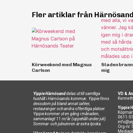
Fler artiklar från Härnösan
Körweekend med Magnus
Staden brann 
Carlson
mig
Yippie Härnösand
delas ut till samtliga
VD & An
Kenneth
hushåll i Härnösands kommun. Yippie finns
dessutom på bland annat caféer,
Yippie 
restauranger och andra offentliga platser.
Köpman
Yippie kommer ut en gång i månaden,
0611-5
sammanlagt 11 nr/år (uppehåll under juli).
info@yi
Sommar- och julnumren är extra tjocka.
Org-nr:
Mediapi