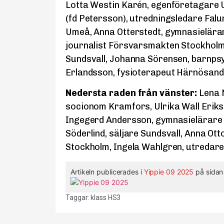
Lotta Westin Karén, egenföretagare 
(fd Petersson), utredningsledare Falun
Umeå, Anna Otterstedt, gymnasielär
journalist Försvarsmakten Stockholm
Sundsvall, Johanna Sörensen, barnpsy
Erlandsson, fysioterapeut Härnösand
Nedersta raden från vänster:
Lena N
socionom Kramfors, Ulrika Wall Erik
Ingegerd Andersson, gymnasielärare 
Söderlind, säljare Sundsvall, Anna Ot
Stockholm, Ingela Wahlgren, utredar
Artikeln publicerades i
Yippie 09 2025
på sidan
Taggar:
klass HS3