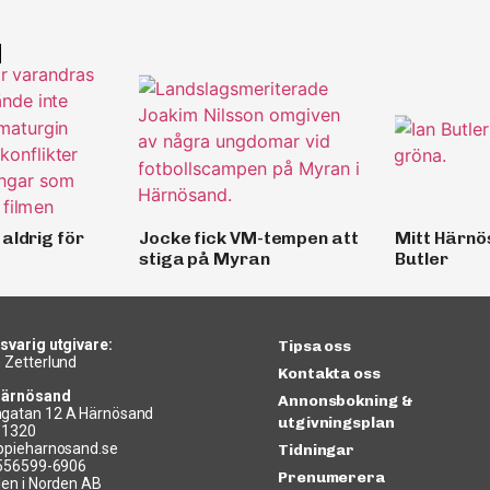
d
aldrig för
Jocke fick VM-tempen att
Mitt Härnö
stiga på Myran
Butler
svarig utgivare:
Tipsa oss
 Zetterlund
Kontakta oss
Härnösand
Annonsbokning &
gatan 12 A Härnösand
utgivningsplan
11320
ppieharnosand.se
Tidningar
 556599-6906
Prenumerera
len i Norden AB