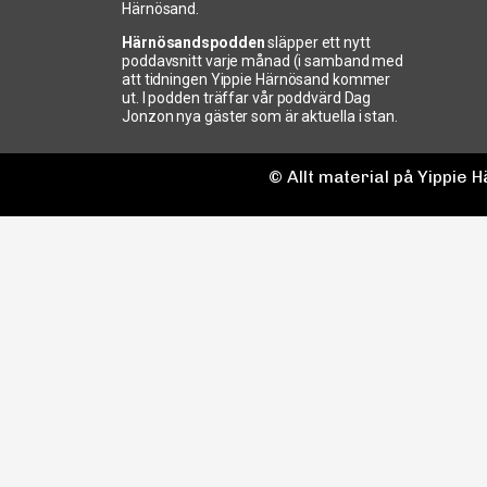
Härnösand.
Härnösandspodden
släpper ett nytt
poddavsnitt varje månad (i samband med
att tidningen Yippie Härnösand kommer
ut. I podden träffar vår poddvärd Dag
Jonzon nya gäster som är aktuella i stan.
© Allt material på Yippie