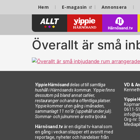
Hem
E-magasin
Annonsera
Överallt är små i
Yippie Härnösand
delas ut till samtliga
VD & An
Kenneth
hushåll i Härnösands kommun. Yippie finns
dessutom på bland annat caféer,
Yippie 
restauranger och andra offentliga platser.
Köpman
Yippie kommer ut en gång i månaden,
0611-5
sammanlagt 11 nr/år (uppehåll under juli).
info@yi
Sommar- och julnumren är extra tjocka.
Org-nr:
Mediapi
Härnösand.tv
är en digital tv-kanal som
en gång i veckan släpper ett avsnitt med
reportage, nyheter och händelser från