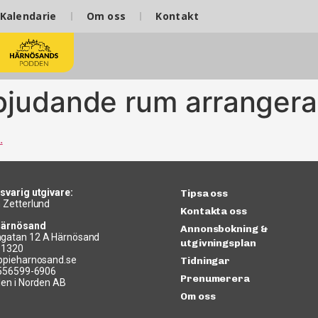
Kalendarie
Om oss
Kontakt
nbjudande rum arrangera
svarig utgivare:
Tipsa oss
 Zetterlund
Kontakta oss
Härnösand
Annonsbokning &
gatan 12 A Härnösand
utgivningsplan
11320
ppieharnosand.se
Tidningar
 556599-6906
Prenumerera
len i Norden AB
Om oss