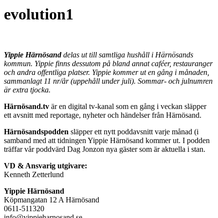
evolution1
Yippie Härnösand
delas ut till samtliga hushåll i Härnösands
kommun. Yippie finns dessutom på bland annat caféer, restauranger
och andra offentliga platser. Yippie kommer ut en gång i månaden,
sammanlagt 11 nr/år (uppehåll under juli). Sommar- och julnumren
är extra tjocka.
Härnösand.tv
är en digital tv-kanal som en gång i veckan släpper
ett avsnitt med reportage, nyheter och händelser från Härnösand.
Härnösandspodden
släpper ett nytt poddavsnitt varje månad (i
samband med att tidningen Yippie Härnösand kommer ut. I podden
träffar vår poddvärd Dag Jonzon nya gäster som är aktuella i stan.
VD & Ansvarig utgivare:
Kenneth Zetterlund
Yippie Härnösand
Köpmangatan 12 A Härnösand
0611-511320
info@yippieharnosand.se