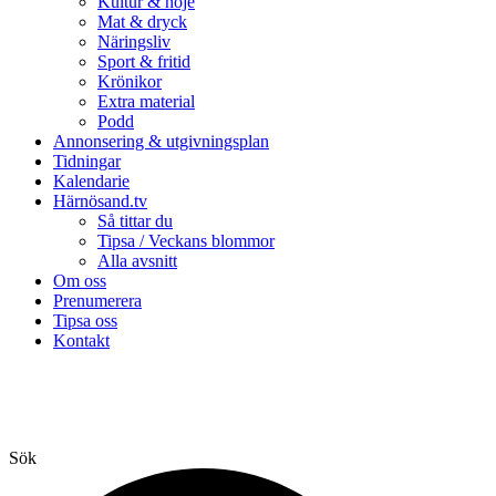
Kultur & nöje
Mat & dryck
Näringsliv
Sport & fritid
Krönikor
Extra material
Podd
Annonsering & utgivningsplan
Tidningar
Kalendarie
Härnösand.tv
Så tittar du
Tipsa / Veckans blommor
Alla avsnitt
Om oss
Prenumerera
Tipsa oss
Kontakt
Sök