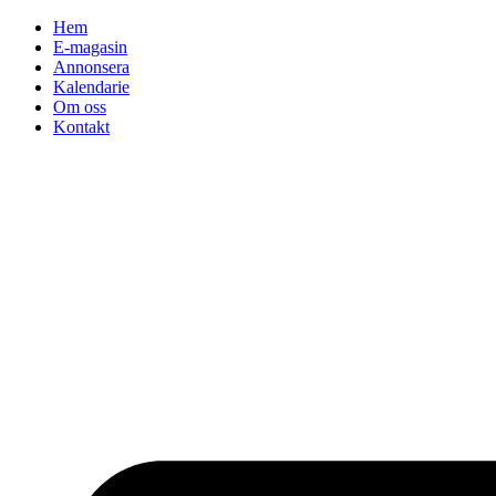
Hoppa
Hem
till
E-magasin
innehåll
Annonsera
Kalendarie
Om oss
Kontakt