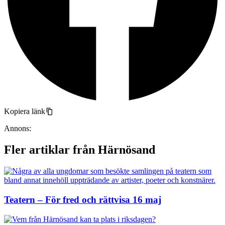
Kopiera länk
Annons:
Fler artiklar från Härnösand
Teatern – För fred och rättvisa 16 maj