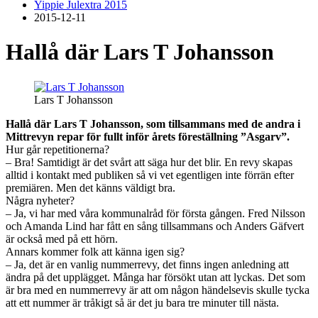
Yippie Julextra 2015
2015-12-11
Hallå där Lars T Johansson
Lars T Johansson
Hallå där Lars T Johansson, som tillsammans med de andra i
Mittrevyn repar för fullt inför årets föreställning ”Asgarv”.
Hur går repetitionerna?
– Bra! Samtidigt är det svårt att säga hur det blir. En revy skapas
alltid i kontakt med publiken så vi vet egentligen inte förrän efter
premiären. Men det känns väldigt bra.
Några nyheter?
– Ja, vi har med våra kommunalråd för första gången. Fred Nilsson
och Amanda Lind har fått en sång tillsammans och Anders Gäfvert
är också med på ett hörn.
Annars kommer folk att känna igen sig?
– Ja, det är en vanlig nummerrevy, det finns ingen anledning att
ändra på det upplägget. Många har försökt utan att lyckas. Det som
är bra med en nummerrevy är att om någon händelsevis skulle tycka
att ett nummer är tråkigt så är det ju bara tre minuter till nästa.