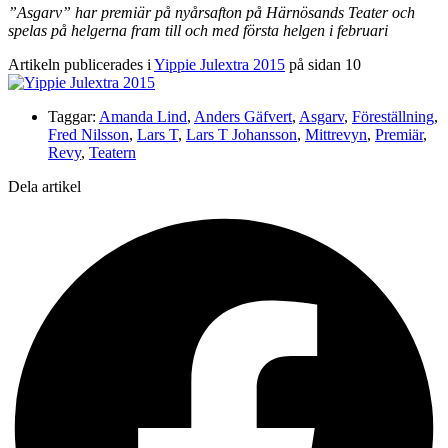
”Asgarv” har premiär på nyårsafton på Härnösands Teater och
spelas på helgerna fram till och med första helgen i februari
Artikeln publicerades i
Yippie Julextra 2015
på sidan 10
Taggar:
Amanda Lind
,
Anders Gäfvert
,
Asgarv
,
Föreställning
,
Fred Nilsson
,
Lars T
,
Lars T Johansson
,
Mittrevyn
,
Premiär
,
Revy
,
Teatern
Dela artikel