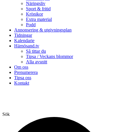
Näringsliv
Sport & fritid
Krönikor
Extra material
Podd
Annonsering & utgivningsplan
Tidningar
Kalendarie
Härnösand.tv
Så tittar du
Tipsa / Veckans blommor
Alla avsnitt
Om oss
Prenumerera
Tipsa oss
Kontakt
Sök