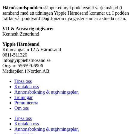
Härnösandspodden
släpper ett nytt poddavsnitt varje månad (i
samband med att tidningen Yippie Härnösand kommer ut. I podden
träffar vår poddvärd Dag Jonzon nya gäster som är aktuella i stan.
VD & Ansvarig utgivare:
Kenneth Zetterlund
Yippie Härnösand
Köpmangatan 12 A Härnösand
0611-511320
info@yippieharnosand.se
Org-nr: 556599-6906
Mediapilen i Norden AB
Tipsa oss
Kontakta oss
Annonsbokning & utgivningsplan
Tidningar
Prenumerera
Om oss
Tipsa oss
Kontakta oss
Annonsbokning & utgivningsplan