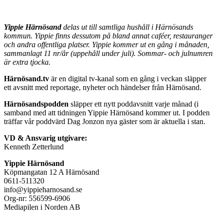
Yippie Härnösand
delas ut till samtliga hushåll i Härnösands
kommun. Yippie finns dessutom på bland annat caféer, restauranger
och andra offentliga platser. Yippie kommer ut en gång i månaden,
sammanlagt 11 nr/år (uppehåll under juli). Sommar- och julnumren
är extra tjocka.
Härnösand.tv
är en digital tv-kanal som en gång i veckan släpper
ett avsnitt med reportage, nyheter och händelser från Härnösand.
Härnösandspodden
släpper ett nytt poddavsnitt varje månad (i
samband med att tidningen Yippie Härnösand kommer ut. I podden
träffar vår poddvärd Dag Jonzon nya gäster som är aktuella i stan.
VD & Ansvarig utgivare:
Kenneth Zetterlund
Yippie Härnösand
Köpmangatan 12 A Härnösand
0611-511320
info@yippieharnosand.se
Org-nr: 556599-6906
Mediapilen i Norden AB