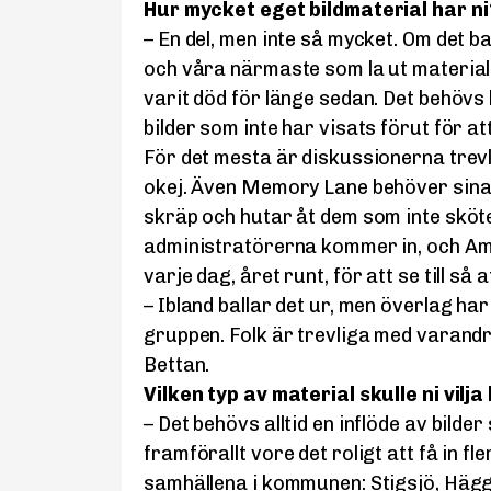
Hur mycket eget bildmaterial har n
– En del, men inte så mycket. Om det b
och våra närmaste som la ut material 
varit död för länge sedan. Det behövs h
bilder som inte har visats förut för a
För det mesta är diskussionerna trevli
okej. Även Memory Lane behöver sin
skräp och hutar åt dem som inte sköte
administratörerna kommer in, och Am
varje dag, året runt, för att se till så
– Ibland ballar det ur, men överlag har 
gruppen. Folk är trevliga med varan
Bettan.
Vilken typ av material skulle ni vilj
– Det behövs alltid en inflöde av bilde
framförallt vore det roligt att få in fl
samhällena i kommunen: Stigsjö, Hä