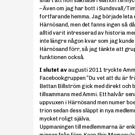
snart att hon saknade relation till my
– Även om jag har bott i Sundsvall/T
fortfarande hemma. Jag började leta e
Härnösand, men det fanns ingen så då 
alltid varit intresserad av historia 
inte längre någon kvar som jag kunde 
Härnösand förr, så jag tänkte att grup
funktionen också.
I slutet av
augusti 2011 tryckte Amm
Facebookgruppen ”Du vet att du är f
Bettan Billström gick med direkt och 
tillsammans med Ammi. Ett halvår sen
uppvuxen i Härnösand men numer boe
trion sedan dess släppt in nya medlemm
mycket roligt själva.
Uppmaningen till medlemmarna är enke
minnen från förr. Keep this Memory lan