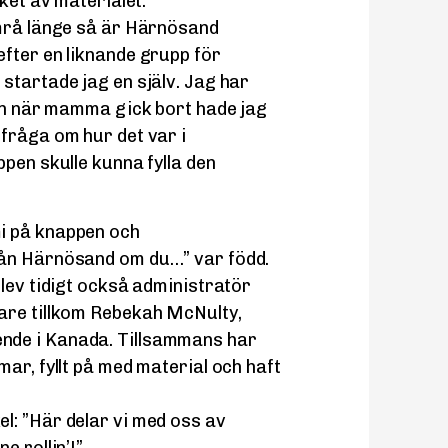
cket av materialet.
imrå länge så är Härnösand
fter en liknande grupp för
startade jag en själv. Jag har
men när mamma gick bort hade jag
fråga om hur det var i
pen skulle kunna fylla den
i på knappen och
rån Härnösand om du…” var född.
blev tidigt också administratör
are tillkom Rebekah McNulty,
nde i Kanada. Tillsammans har
ar, fyllt på med material och haft
l: ”Här delar vi med oss av
e rollin’!”