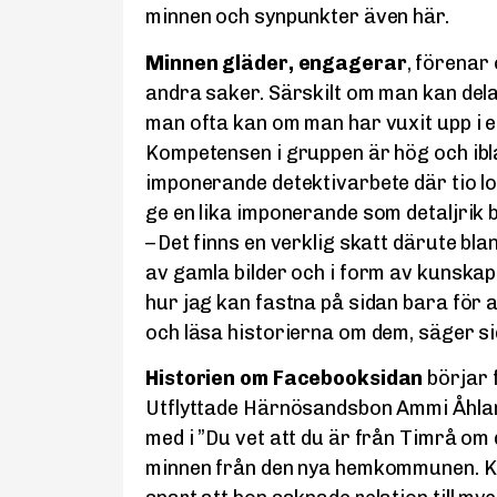
minnen och synpunkter även här.
Minnen gläder, engagerar
, förenar
andra saker. Särskilt om man kan del
man ofta kan om man har vuxit upp i e
Kompetensen i gruppen är hög och ibla
imponerande detektivarbete där tio lok
ge en lika imponerande som detaljrik ba
– Det finns en verklig skatt därute b
av gamla bilder och i form av kunska
hur jag kan fastna på sidan bara för at
och läsa historierna om dem, säger s
Historien om Facebooksidan
börjar 
Utflyttade Härnösandsbon Ammi Åhland
med i ”Du vet att du är från Timrå om
minnen från den nya hemkommunen. Ku