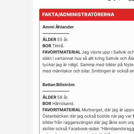
FAKTA/ADMINISTRATÖRERNA
Ammi Åhlander
——————–
ÅLDER
55 år.
BOR
Timrå.
FAVORITMATERIAL
Jag växte upp i Saltvik oc
släkt i vartannat hus så allt kring Saltvik och Ä
tycker jag är roligt. Samma med bilder på Nyb
med människor och bilar. Smitingen är också en 
Bettan Billström
——————–
ÅLDER
58 år.
BOR
Härnösand.
FAVORITMATERIAL
­Murberget, där jag är upp
Östanbäcken där jag också bodde när jag var li
bilder från raggar­svängen där jag åkte som un
sköter också Facebook-sidan ”Härnösandsragga