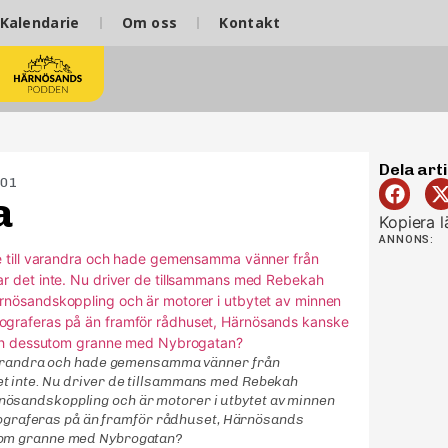
Kalendarie
Om oss
Kontakt
Dela arti
-01
a
Kopiera l
ANNONS:
 varandra och hade gemensamma vänner från
 inte. Nu driver de tillsammans med Rebekah
sandskoppling och är motorer i utbytet av minnen
otograferas på än framför rådhuset, Härnösands
tom granne med Nybrogatan?