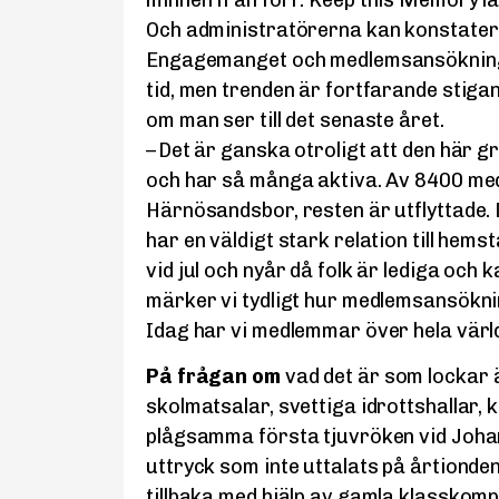
Och administratörerna kan konstatera
Engagemanget och medlemsansökninga
tid, men trenden är fortfarande stigan
om man ser till det senaste året.
– Det är ganska otroligt att den här 
och har så många aktiva. Av 8400 me
Härnösandsbor, resten är utflyttade. D
har en väldigt stark relation till he
vid jul och nyår då folk är lediga oc
märker vi tydligt hur medlemsansökn
Idag har vi medlemmar över hela värld
På frågan om
vad det är som lockar ä
skolmatsalar, svettiga idrottshallar, 
plågsamma första tjuvröken vid Joh
uttryck som inte uttalats på årtionden
tillbaka med hjälp av gamla klasskom