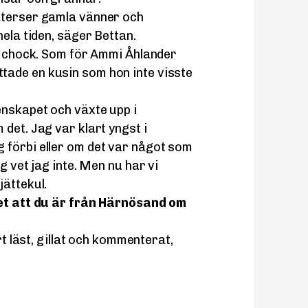
återser gamla vänner och
hela tiden, säger Bettan.
re chock. Som för Ammi Åhlander
ade en kusin som hon inte visste
enskapet och växte upp i
det. Jag var klart yngst i
 förbi eller om det var något som
g vet jag inte. Men nu har vi
jättekul.
vet att du är från Härnösand om
rt läst, gillat och kommenterat,