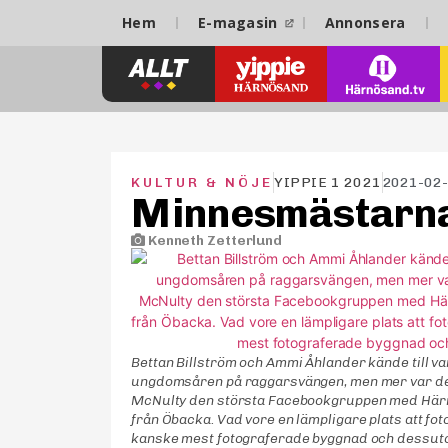
Hem
E-magasin
Annonsera
KULTUR & NÖJE
YIPPIE 1 2021
2021-02
Minnesmästarn
Kenneth Zetterlund
Bettan Billström och Ammi Åhlander kände till
ungdomsåren på raggarsvängen, men mer var det
McNulty den största Facebookgruppen med Härnö
från Öbacka. Vad vore en lämpligare plats att f
kanske mest fotograferade byggnad och dessu