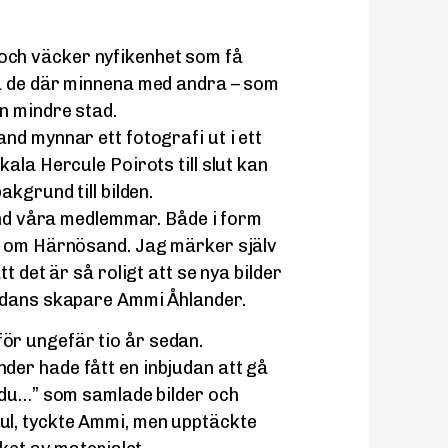
 och väcker nyfikenhet som få
a de där minnena med andra – som
n mindre stad.
nd mynnar ett fotografi ut i ett
ala Hercule Poirots till slut kan
kgrund till bilden.
land våra medlemmar. Både i form
p om Härnösand. Jag märker själv
t det är så roligt att se nya bilder
idans skapare Ammi Åhlander.
för ungefär tio år sedan.
er hade fått en inbjudan att gå
 du…” som samlade bilder och
l, tyckte Ammi, men upptäckte