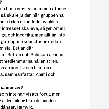
i?
ara hade varit vi administratörer
så skulle ju den här gruppen ha
ela tiden ett inflöde av äldre
tt intresset ska leva, säger Ammi.
ga och lärorika, men allt är inte
a gatsopare som städar undan
r sig. Det är där
mi, Bettan och Rebekah är inne
 att medlemmarna håller stilen.
vi en positiv och bra ton i
dra, sammanfattar Ammi och
a ha mer av?
r som inte har visats förut, men
er äldre bilder från de mindre
ggdånger, Ramvik…