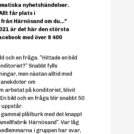
amatiska nyhetshändelser.
llt får plats i
r från Härnösand om du…”
2021 är det här den största
acebook med över 8 400
ld och en fråga. ”Hittade en bild
nditoriet?” Snabbt fylls
ningar, men nästan alltid med
a anekdoter om
arbetat på konditoriet, blivit
En bild och en fråga blir snabbt 50
 uppstår.
en gammal plåtburk med det knappt
mellfabrik Härnösand”. Var låg
 medlemmarna i gruppen har svar,