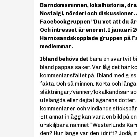
Barndomsminnen, lokalhistoria, dr
Nostalgi, nörderi och d­iskussioner. A
Facebookgruppen ”Du vet att du ä
Och intresset är enormt. I januari 
Härnösandskopplade ­gruppen på F
medlemmar.
Ibland behövs det
bara en svartvit bi
bland pappas saker. Var låg det här ko
kommentarsfältet på. Ibland med giss
fakta. Och så minnen. Korta och lång
släktningar/vänner/lokalkändisar som 
utslängda eller dejtat ägarens dotter. 
kommentarer och vindlande stickspår
Ett annat inlägg kan vara en bild på 
urskiljbara namnet ”Westerlunds Kara
den? Hur länge var den i drift? Jodå,