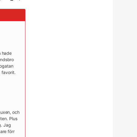
h hade
landsbro
rogatan
favorit.
vuxen, och
ten. Plus
g. Jag
re förr