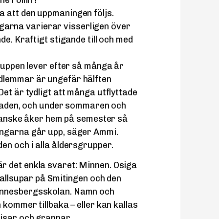
 att den uppmaningen följs.
rna varierar visserligen över
de. Kraftigt stigande till och med
gruppen lever efter så många år
dlemmar är ungefär hälften
et är tydligt att många utflyttade
mstaden, och under sommaren och
h kanske åker hem på semester så
ingarna går upp, säger Ammi.
en och i alla åldersgrupper.
r det enkla svaret: Minnen. Osiga
kallsupar på Smitingen och den
annesbergsskolan. Namn och
 kommer tillbaka – eller kan kallas
pisar och grannar.