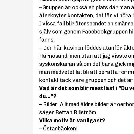
– Gruppen är också en plats där man 
återknyter kontakten, det får vi höra 
I vissa fall blir återseendet en smär
själv som genom Facebookgruppen hitt
fanns.
– Den här kusinen föddes utanför äkt
Härnösand, men utan att jag visste om 
syskonskaran så om det bara gick mig
man medvetet lät bli att berätta för mi
kontakt tack vare gruppen och det är 
Vad är det som blir mest läst i ”Du 
du…”?
– Bilder. Allt med äldre bilder är oerhö
säger Bettan Billström.
Vilka motiv är vanligast?
– Östanbäcken!