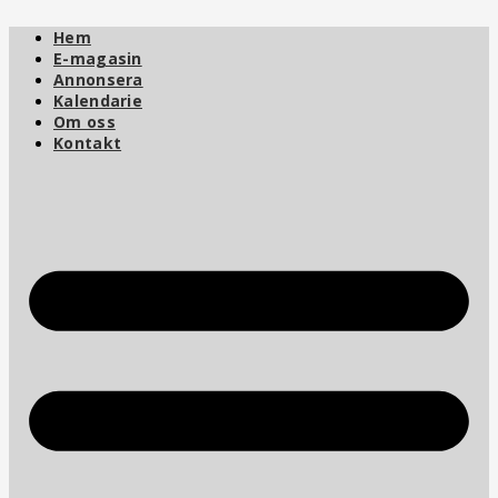
Hoppa
Hem
till
innehåll
E-magasin
Annonsera
Kalendarie
Om oss
Kontakt