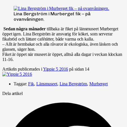
Lina Bergström i Murberget fik – på
ovanvåningen.
Sedan några månader
tillbaka är fiket på länsmuseet Murberget
öppet igen. Lina Bergström är ansvarig för köket, som serverar
fikabröd och lättare caférätter, både varma och kalla.
– Allt är hembakat och alla råvaror är ekologiska, även läsken och
glassen, säger hon.
Fiket är öppet när museet är öppet, alltså alla dagar i veckan klockan
11-16.
Artikeln publicerades i
Yippie 5 2016
på sidan 14
Taggar:
Fik
,
Länsmuseet
,
Lina Bergström
,
Murberget
Dela artikel