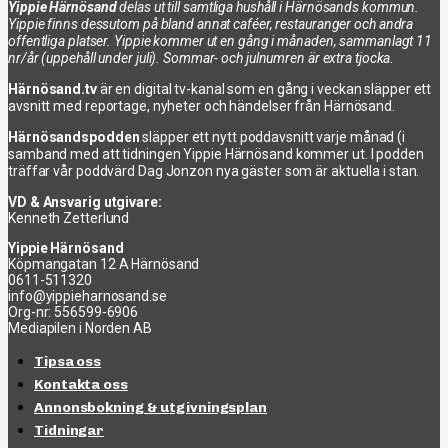
Yippie Härnösand
delas ut till samtliga hushåll i Härnösands kommun.
Yippie finns dessutom på bland annat caféer, restauranger och andra
offentliga platser. Yippie kommer ut en gång i månaden, sammanlagt 11
nr/år (uppehåll under juli). Sommar- och julnumren är extra tjocka.
Härnösand.tv
är en digital tv-kanal som en gång i veckan släpper ett
avsnitt med reportage, nyheter och händelser från Härnösand.
Härnösandspodden
släpper ett nytt poddavsnitt varje månad (i
samband med att tidningen Yippie Härnösand kommer ut. I podden
träffar vår poddvärd Dag Jonzon nya gäster som är aktuella i stan.
VD & Ansvarig utgivare:
Kenneth Zetterlund
Yippie Härnösand
Köpmangatan 12 A Härnösand
0611-511320
info@yippieharnosand.se
Org-nr: 556599-6906
Mediapilen i Norden AB
Tipsa oss
Kontakta oss
Annonsbokning & utgivningsplan
Tidningar