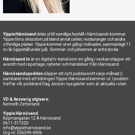
Yippie Härnösand
delas ut till samtliga hushåll i Härnösands kommun.
Yippie finns dessutom på bland annat caféer, restauranger och andra
offentliga platser. Yippie kommer ut en gång i månaden, sammanlagt 11
nr/år (uppehåll under juli). Sommar- och julnumren är extra tjocka.
Härnösand.tv
är en digital tv-kanal som en gång i veckan släpper ett
avsnitt med reportage, nyheter och händelser från Härnösand.
Härnösandspodden
släpper ett nytt poddavsnitt varje månad (i
samband med att tidningen Yippie Härnösand kommer ut. I podden
träffar vår poddvärd Dag Jonzon nya gäster som är aktuella i stan.
VD & Ansvarig utgivare:
Kenneth Zetterlund
Yippie Härnösand
Köpmangatan 12 A Härnösand
0611-511320
info@yippieharnosand.se
Org-nr: 556599-6906