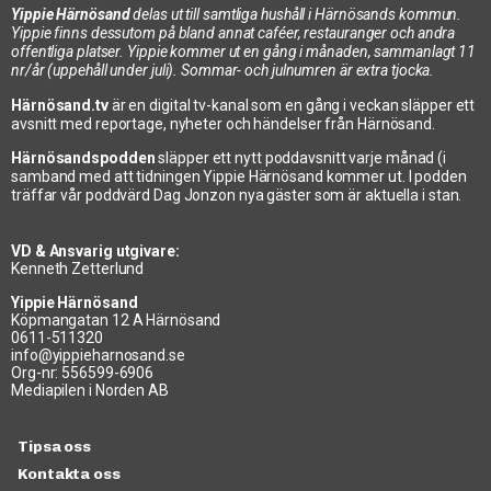
Yippie Härnösand
delas ut till samtliga hushåll i Härnösands kommun.
Yippie finns dessutom på bland annat caféer, restauranger och andra
offentliga platser. Yippie kommer ut en gång i månaden, sammanlagt 11
nr/år (uppehåll under juli). Sommar- och julnumren är extra tjocka.
Härnösand.tv
är en digital tv-kanal som en gång i veckan släpper ett
avsnitt med reportage, nyheter och händelser från Härnösand.
Härnösandspodden
släpper ett nytt poddavsnitt varje månad (i
samband med att tidningen Yippie Härnösand kommer ut. I podden
träffar vår poddvärd Dag Jonzon nya gäster som är aktuella i stan.
VD & Ansvarig utgivare:
Kenneth Zetterlund
Yippie Härnösand
Köpmangatan 12 A Härnösand
0611-511320
info@yippieharnosand.se
Org-nr: 556599-6906
Mediapilen i Norden AB
Tipsa oss
Kontakta oss