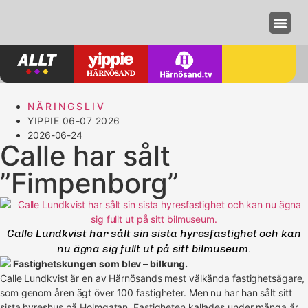
Annonseri
NÄRINGSLIV
YIPPIE 06-07 2026
2026-06-24
Calle har sålt
”Fimpenborg”
Calle Lundkvist har sålt sin sista hyresfastighet och kan
nu ägna sig fullt ut på sitt bilmuseum.
Fastighetskungen som blev – bilkung.
Calle Lundkvist är en av Härnösands mest välkända fastighetsägare,
som genom åren ägt över 100 fastigheter. Men nu har han sålt sitt
sista hyreshus på Holmgatan. Fastigheten kallades under många år