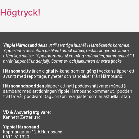
Högtryck!
Yippie Härnösand
delas ut till samtliga hushåll i Härnösands kommun.
Yippie finns dessutom på bland annat caféer, restauranger och andra
offentliga platser. Yippie kommer ut en gång i månaden, sammanlagt 11
nr/år (uppehåll under juli). Sommar- och julnumren är extra tjocka.
Härnösand.tv
är en digital tv-kanal som en gång i veckan släpper ett
avsnitt med reportage, nyheter och händelser från Härnösand.
Härnösandspodden
släpper ett nytt poddavsnitt varje månad (i
samband med att tidningen Yippie Härnösand kommer ut. I podden
träffar vår poddvärd Dag Jonzon nya gäster som är aktuella i stan.
VD & Ansvarig utgivare:
Kenneth Zetterlund
Yippie Härnösand
Köpmangatan 12 A Härnösand
0611-511320