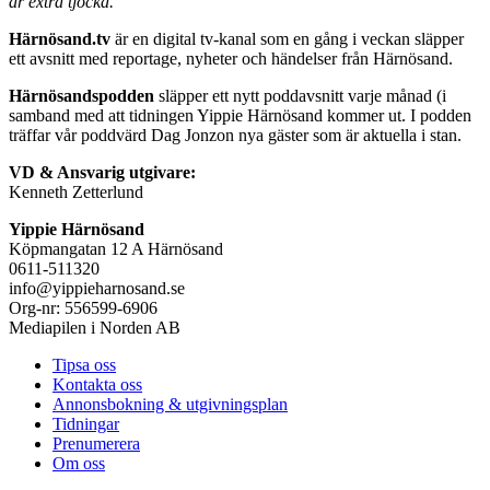
är extra tjocka.
Härnösand.tv
är en digital tv-kanal som en gång i veckan släpper
ett avsnitt med reportage, nyheter och händelser från Härnösand.
Härnösandspodden
släpper ett nytt poddavsnitt varje månad (i
samband med att tidningen Yippie Härnösand kommer ut. I podden
träffar vår poddvärd Dag Jonzon nya gäster som är aktuella i stan.
VD & Ansvarig utgivare:
Kenneth Zetterlund
Yippie Härnösand
Köpmangatan 12 A Härnösand
0611-511320
info@yippieharnosand.se
Org-nr: 556599-6906
Mediapilen i Norden AB
Tipsa oss
Kontakta oss
Annonsbokning & utgivningsplan
Tidningar
Prenumerera
Om oss