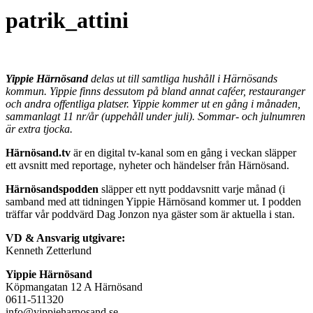
patrik_attini
Yippie Härnösand
delas ut till samtliga hushåll i Härnösands
kommun. Yippie finns dessutom på bland annat caféer, restauranger
och andra offentliga platser. Yippie kommer ut en gång i månaden,
sammanlagt 11 nr/år (uppehåll under juli). Sommar- och julnumren
är extra tjocka.
Härnösand.tv
är en digital tv-kanal som en gång i veckan släpper
ett avsnitt med reportage, nyheter och händelser från Härnösand.
Härnösandspodden
släpper ett nytt poddavsnitt varje månad (i
samband med att tidningen Yippie Härnösand kommer ut. I podden
träffar vår poddvärd Dag Jonzon nya gäster som är aktuella i stan.
VD & Ansvarig utgivare:
Kenneth Zetterlund
Yippie Härnösand
Köpmangatan 12 A Härnösand
0611-511320
info@yippieharnosand.se