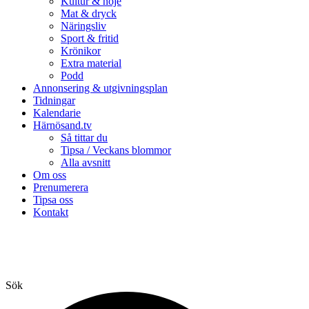
Kultur & nöje
Mat & dryck
Näringsliv
Sport & fritid
Krönikor
Extra material
Podd
Annonsering & utgivningsplan
Tidningar
Kalendarie
Härnösand.tv
Så tittar du
Tipsa / Veckans blommor
Alla avsnitt
Om oss
Prenumerera
Tipsa oss
Kontakt
Sök