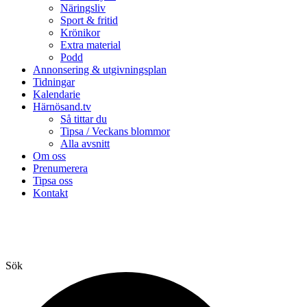
Näringsliv
Sport & fritid
Krönikor
Extra material
Podd
Annonsering & utgivningsplan
Tidningar
Kalendarie
Härnösand.tv
Så tittar du
Tipsa / Veckans blommor
Alla avsnitt
Om oss
Prenumerera
Tipsa oss
Kontakt
Sök