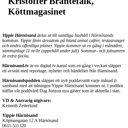
Kristoffer Brantefalk,
Köttmagasinet
Yippie Härnösand
delas ut till samtliga hushåll i Härnösands
kommun. Yippie finns dessutom på bland annat caféer, restauranger
och andra offentliga platser. Yippie kommer ut en gång i månaden,
sammanlagt 11 nr/år (uppehåll under juli). Sommar- och julnumren
är extra tjocka.
Härnösand.tv
är en digital tv-kanal som en gång i veckan släpper
ett avsnitt med reportage, nyheter och händelser från Härnösand.
Härnösandspodden
släpper ett nytt poddavsnitt varje månad (i
samband med att tidningen Yippie Härnösand kommer ut. I podden
träffar vår poddvärd Dag Jonzon nya gäster som är aktuella i stan.
VD & Ansvarig utgivare:
Kenneth Zetterlund
Yippie Härnösand
Köpmangatan 12 A Härnösand
0611-511320