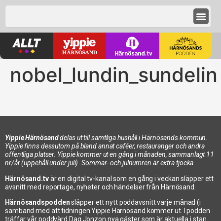
nobel_lundin_sundelin
Yippie Härnösand
delas ut till samtliga hushåll i Härnösands kommun.
Yippie finns dessutom på bland annat caféer, restauranger och andra
offentliga platser. Yippie kommer ut en gång i månaden, sammanlagt 11
nr/år (uppehåll under juli). Sommar- och julnumren är extra tjocka.
Härnösand.tv
är en digital tv-kanal som en gång i veckan släpper ett
avsnitt med reportage, nyheter och händelser från Härnösand.
Härnösandspodden
släpper ett nytt poddavsnitt varje månad (i
samband med att tidningen Yippie Härnösand kommer ut. I podden
träffar vår poddvärd Dag Jonzon nya gäster som är aktuella i stan.