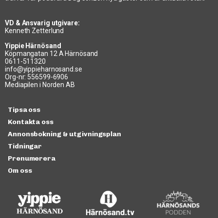
VD & Ansvarig utgivare:
Kenneth Zetterlund
Yippie Härnösand
Köpmangatan 12 A Härnösand
0611-511320
info@yippieharnosand.se
Org-nr: 556599-6906
Mediapilen i Norden AB
Tipsa oss
Kontakta oss
Annonsbokning & utgivningsplan
Tidningar
Prenumerera
Om oss