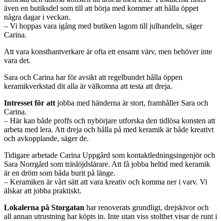
även en butiksdel som till att börja med kommer att hålla öppet
några dagar i veckan.
– Vi hoppas vara igång med butiken lagom till julhandeln, säger
Carina.
Att vara konsthantverkare är ofta ett ensamt värv, men behöver inte
vara det.
Sara och Carina har för avsikt att regelbundet hålla öppen
keramikverkstad dit alla är välkomna att testa att dreja.
Intresset för att
jobba
med händerna är stort, framhåller Sara och
Carina.
– Här kan både proffs och nybörjare utforska den tidlösa konsten att
arbeta med lera. Att dreja och hålla på med keramik är både kreativt
och avkopplande, säger de.
Tidigare arbetade Carina Uppgård som kontaktledningsingenjör och
Sara Norrgård som träslöjdslärare. Att få jobba heltid med keramik
är en dröm som båda burit på länge.
– Keramiken är vårt sätt att vara kreativ och komma ner i varv. Vi
älskar att jobba praktiskt.
Lokalerna på Storgatan
har renoverats grundligt, drejskivor och
all annan utrustning har köpts in. Inte utan viss stolthet visar de runt i