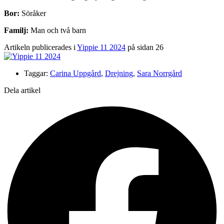
Bor:
Söråker
Familj:
Man och två barn
Artikeln publicerades i
Yippie 11 2024
på sidan 26
Taggar:
Carina Uppgård
,
Drejning
,
Sara Norrgård
Dela artikel