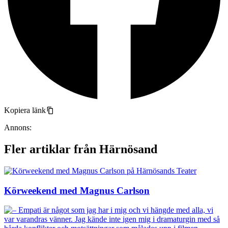
Kopiera länk
Annons:
Fler artiklar från Härnösand
Körweekend med Magnus Carlson