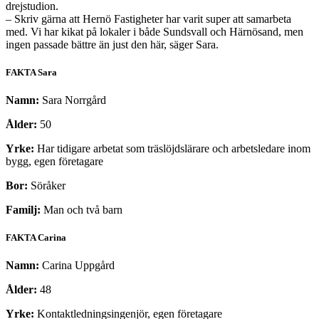
drejstudion.
– Skriv gärna att Hernö Fastigheter har varit super att samarbeta
med. Vi har kikat på lokaler i både Sundsvall och Härnösand, men
ingen passade bättre än just den här, säger Sara.
FAKTA Sara
Namn:
Sara Norrgård
Ålder:
50
Yrke:
Har tidigare arbetat som träslöjdslärare och arbetsledare inom
bygg, egen företagare
Bor:
Söråker
Familj:
Man och två barn
FAKTA Carina
Namn:
Carina Uppgård
Ålder:
48
Yrke:
Kontaktledningsingenjör, egen företagare