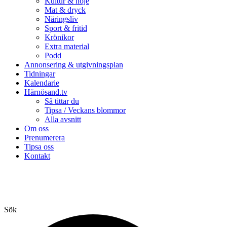
Kultur & nöje
Mat & dryck
Näringsliv
Sport & fritid
Krönikor
Extra material
Podd
Annonsering & utgivningsplan
Tidningar
Kalendarie
Härnösand.tv
Så tittar du
Tipsa / Veckans blommor
Alla avsnitt
Om oss
Prenumerera
Tipsa oss
Kontakt
Sök