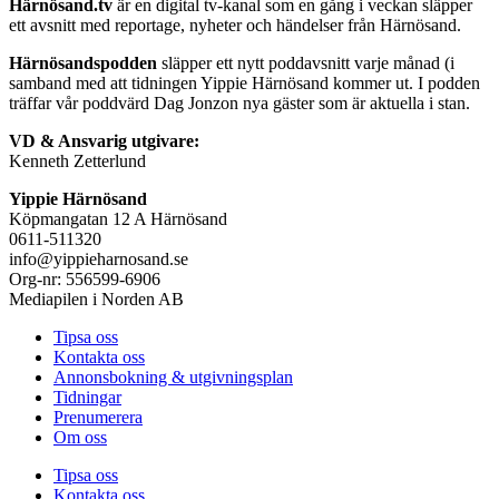
Härnösand.tv
är en digital tv-kanal som en gång i veckan släpper
ett avsnitt med reportage, nyheter och händelser från Härnösand.
Härnösandspodden
släpper ett nytt poddavsnitt varje månad (i
samband med att tidningen Yippie Härnösand kommer ut. I podden
träffar vår poddvärd Dag Jonzon nya gäster som är aktuella i stan.
VD & Ansvarig utgivare:
Kenneth Zetterlund
Yippie Härnösand
Köpmangatan 12 A Härnösand
0611-511320
info@yippieharnosand.se
Org-nr: 556599-6906
Mediapilen i Norden AB
Tipsa oss
Kontakta oss
Annonsbokning & utgivningsplan
Tidningar
Prenumerera
Om oss
Tipsa oss
Kontakta oss