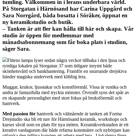
tumling. Välkommen in i lerans underbara värld.
På Storgatan i Härnösand har Carina Uppgård och
Sara Norrgård, båda bosatta i Söråker, öppnat en
ny keramikstudio och butik.
– Tanken är att fler kan hålla till här och skapa. Vår
studio är öppen för medlemmar med
månadsabonnemang som får boka plats i studion,
säger Sara.
F
litens lampa lyser sedan några veckor tillbaka i den ljusa och
rymliga lokalen på Storgatan 37 som tidigare inrymt både
skönhetsvård och bankhantering. Framför en snurrande drejskiva
händer magiska underverk med klibbig lera.
Muggar, krukor, ljusstakar och konstföremål. Vissa är rustika och
andra är fantasifulla med tryckta mönster. Överallt syns det spår av
en skapande personlighet med stort fokus på bruksföremål och
hantverk
.
Med passio
n
för
hantverk och välmående är tanken att Forma
Drejstudio ska bli ett nav för Härnösand keramik, workshops och
kurser såväl som en plats för nya möten. Keramikverkstaden är ett
kreativt vardagsrum där både erfarna konstnärer och nybörjare kan
utforska den tidlösa konsten att arbeta med lera. I lokalerna finns