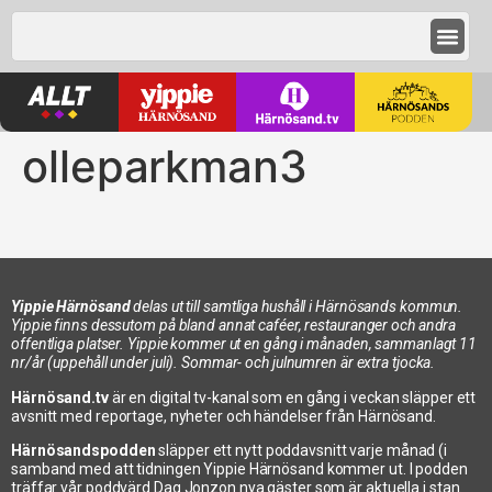
olleparkman3
Yippie Härnösand
delas ut till samtliga hushåll i Härnösands kommun.
Yippie finns dessutom på bland annat caféer, restauranger och andra
offentliga platser. Yippie kommer ut en gång i månaden, sammanlagt 11
nr/år (uppehåll under juli). Sommar- och julnumren är extra tjocka.
Härnösand.tv
är en digital tv-kanal som en gång i veckan släpper ett
avsnitt med reportage, nyheter och händelser från Härnösand.
Härnösandspodden
släpper ett nytt poddavsnitt varje månad (i
samband med att tidningen Yippie Härnösand kommer ut. I podden
träffar vår poddvärd Dag Jonzon nya gäster som är aktuella i stan.