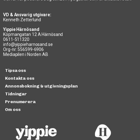
VD & Ansvarig utgivare:
Kenneth Zetterlund
Yippie Härnösand
Köpmangatan 12 A Härnösand
0611-511320
info@yippieharnosand.se
Org-nr: 556599-6906
Mediapilen i Norden AB
Tipsa oss
Kontakta oss
Annonsbokning & utgivningsplan
Tidningar
Prenumerera
Om oss