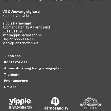
VD & Ansvarig utgivare:
Kenneth Zetterlund
Yippie Härnösand
Köpmangatan 12 A Härnösand
0611-511320
info@yippieharnosand.se
Org-nr: 556599-6906
Mediapilen i Norden AB
Tipsa oss
Kontakta oss
Annonsbokning & utgivningsplan
Tidningar
Prenumerera
Om oss