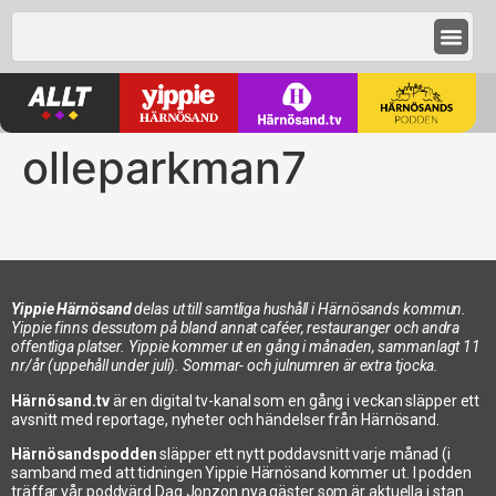
olleparkman7
Yippie Härnösand
delas ut till samtliga hushåll i Härnösands kommun.
Yippie finns dessutom på bland annat caféer, restauranger och andra
offentliga platser. Yippie kommer ut en gång i månaden, sammanlagt 11
nr/år (uppehåll under juli). Sommar- och julnumren är extra tjocka.
Härnösand.tv
är en digital tv-kanal som en gång i veckan släpper ett
avsnitt med reportage, nyheter och händelser från Härnösand.
Härnösandspodden
släpper ett nytt poddavsnitt varje månad (i
samband med att tidningen Yippie Härnösand kommer ut. I podden
träffar vår poddvärd Dag Jonzon nya gäster som är aktuella i stan.