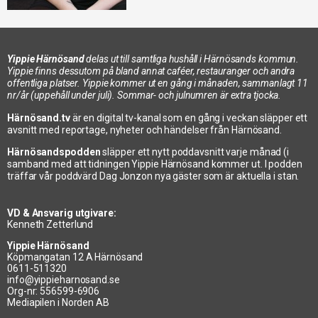
Yippie Härnösand
delas ut till samtliga hushåll i Härnösands kommun.
Yippie finns dessutom på bland annat caféer, restauranger och andra
offentliga platser. Yippie kommer ut en gång i månaden, sammanlagt 11
nr/år (uppehåll under juli). Sommar- och julnumren är extra tjocka.
Härnösand.tv
är en digital tv-kanal som en gång i veckan släpper ett
avsnitt med reportage, nyheter och händelser från Härnösand.
Härnösandspodden
släpper ett nytt poddavsnitt varje månad (i
samband med att tidningen Yippie Härnösand kommer ut. I podden
träffar vår poddvärd Dag Jonzon nya gäster som är aktuella i stan.
VD & Ansvarig utgivare:
Kenneth Zetterlund
Yippie Härnösand
Köpmangatan 12 A Härnösand
0611-511320
info@yippieharnosand.se
Org-nr: 556599-6906
Mediapilen i Norden AB